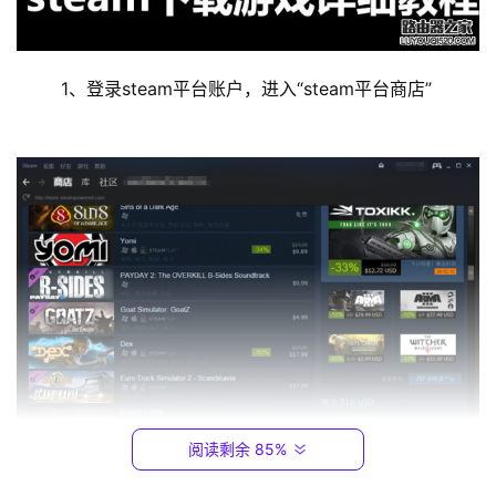
9
2
.
1
	1、登录steam平台账户，进入“steam平台商店”
6
8
.
0
.
1
T
P
-
L
I
N
阅读剩余 85%
K
（