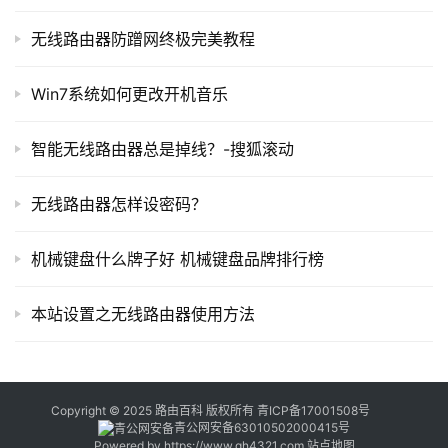
器
无线路由器防蹭网终极完美教程
百
科
Win7系统如何更改开机音乐
常
智能无线路由器总是掉线？-搜狐滚动
见
问
无线路由器怎样设密码？
题
机械键盘什么牌子好 机械键盘品牌排行榜
本站设置之无线路由器使用方法
	(2)点击“开始游戏”，出现下载游戏框中有下载游戏的
信息，点击“下一步”
Copyright © 2025 路由百科 版权所有
青ICP备17001508号
青公网安备63010502000415号
Powered by
https://www.qh4321.com
站点地图