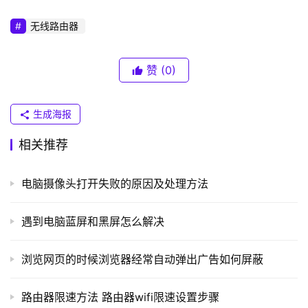
	2、在“steam平台商店”中，根据个人需要选择“游
普
戏”，有很多游戏类型选择
无线路由器
联
）
赞
(0)
t
生成海报
p
l
相关推荐
o
g
电脑摄像头打开失败的原因及处理方法
i
n
.
遇到电脑蓝屏和黑屏怎么解决
c
n
浏览网页的时候浏览器经常自动弹出广告如何屏蔽
	3、选中需要下载的游戏，下载游戏教程
路
路由器限速方法 路由器wifi限速设置步骤
由
	(1)如果游戏是免费(Free to Play)会查看到“开始游戏”