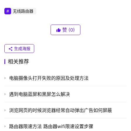
了，
普
无线路由器
联
）
赞
(0)
t
生成海报
p
l
相关推荐
o
g
电脑摄像头打开失败的原因及处理方法
i
n
.
遇到电脑蓝屏和黑屏怎么解决
c
	4、我们要找的是WLAN的连接，右键点击它，选
n
浏览网页的时候浏览器经常自动弹出广告如何屏蔽
择"禁用"，待图标变成灰色后，再次将其"启用"，这样，无
线网就可以重新连接了。
路
路由器限速方法 路由器wifi限速设置步骤
由