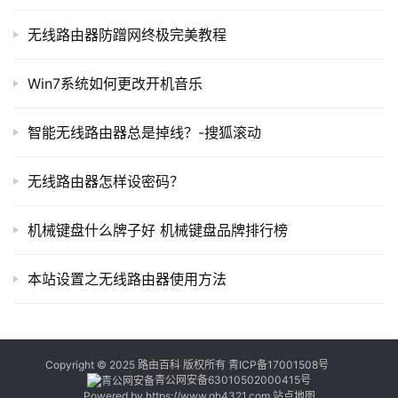
	win10待机唤醒后无法连接wifi解决方法二
器
无线路由器防蹭网终极完美教程
百
	1、这个方案是一劳永逸的，依然我们打开网络连接，
科
找到WLAN的连接，右键点击它，选择"属性"，打开后如下
Win7系统如何更改开机音乐
图所示：
常
智能无线路由器总是掉线？-搜狐滚动
见
问
无线路由器怎样设密码？
题
机械键盘什么牌子好 机械键盘品牌排行榜
本站设置之无线路由器使用方法
Copyright © 2025 路由百科 版权所有
青ICP备17001508号
青公网安备63010502000415号
Powered by
https://www.qh4321.com
站点地图