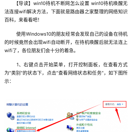
设
【导读】win10待机不断网怎么设置 win10待机唤醒无
置
法连接wifi解决方法，下面就是路由器之家整理的网络知识
百科，来看看吧！
1
	使用Windows10的朋友经常会发现自己的设备在待机
9
的时候竟然会出现wifi自动断开，在待机唤醒后就无法连上
2
wifi了，各位朋友们会十分的着急。
.
1
	1、右键点击开始菜单，打开控制面板，在查看方式
6
为"类别"的状态下，点击"查看网络状态和任务"，如下图所
8
示：
.
1
.
1
1