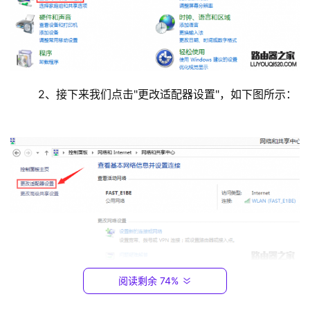
9
2
.
1
6
8
	2、接下来我们点击"更改适配器设置"，如下图所示：
.
0
.
1
T
P
-
L
I
N
阅读剩余 74%
K
	3、经过以上两步，我们就可以看到电脑的网络连接
（