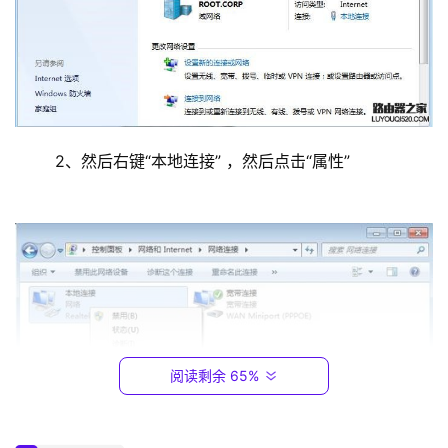
2
.
1
6
8
.
0
	2、然后右键“本地连接” ，然后点击“属性”
.
1
T
P
-
L
I
阅读剩余 65%
N
K
（