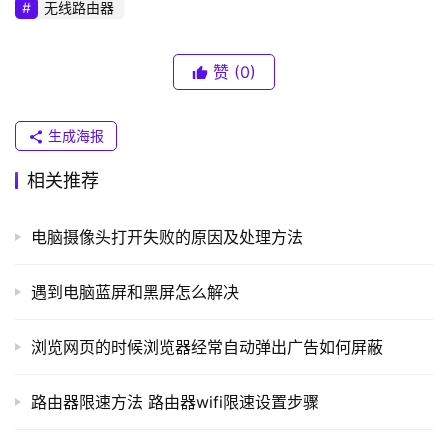
普
无线路由器
联
）
赞
(0)
t
生成海报
p
相关推荐
l
	3、在打开的本地连接属性窗口中，点击里面的“配置”
o
g
电脑摄像头打开失败的原因及处理方法
i
n
遇到电脑蓝屏和黑屏怎么解决
.
c
浏览网页的时候浏览器经常自动弹出广告如何屏蔽
n
路由器限速方法 路由器wifi限速设置步骤
路
由