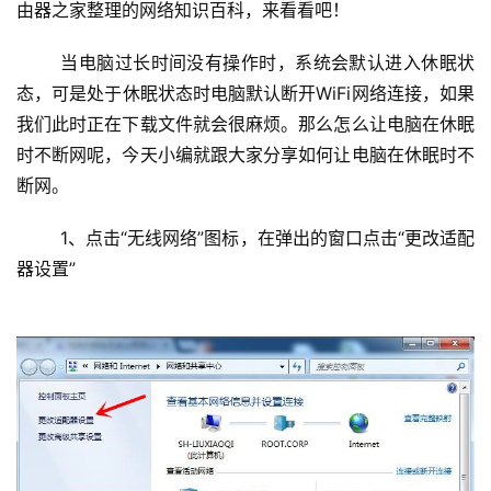
由器之家整理的网络知识百科，来看看吧！
置
	当电脑过长时间没有操作时，系统会默认进入休眠状
态，可是处于休眠状态时电脑默认断开WiFi网络连接，如果
1
我们此时正在下载文件就会很麻烦。那么怎么让电脑在休眠
9
时不断网呢，今天小编就跟大家分享如何让电脑在休眠时不
2
.
断网。
1
6
	1、点击“无线网络”图标，在弹出的窗口点击“更改适配
8
器设置”
.
1
.
1
1
9