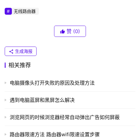
普
无线路由器
联
）
赞
(0)
t
生成海报
p
l
相关推荐
o
g
电脑摄像头打开失败的原因及处理方法
i
n
.
遇到电脑蓝屏和黑屏怎么解决
c
n
浏览网页的时候浏览器经常自动弹出广告如何屏蔽
路
路由器限速方法 路由器wifi限速设置步骤
由