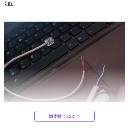
9
如图：
2
.
1
6
8
.
0
.
1
T
P
-
L
I
	这种接入方式基本是早期宽带接入的，目前来讲还是
N
阅读剩余 85%
存在有用户在使用，这种 宽带接入相对好判断，如图：调
K
（
制解调器Modem俗称AD猫