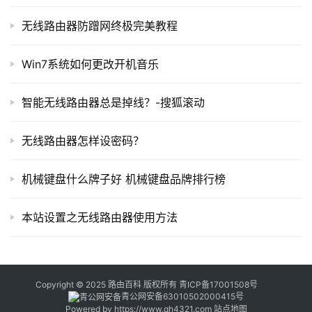
器
无线路由器防蹭网终极完美教程
百
科
Win7系统如何更改开机音乐
常
智能无线路由器总是掉线？-搜狐滚动
见
问
	ADSL灯常亮基本来说可以排除是运营商的问题，个别
无线路由器怎样设密码？
题
情况也会，当ADSL等闪烁亦或者不亮，说明信号没有输入
进来大概会有（水晶头问题，线断，或是运营商机房问题等
机械键盘什么牌子好 机械键盘品牌排行榜
等）这时候你就找运营商了。注：ADSL状态指示标志通常
本站设置之无线路由器使用方法
有ADSL，DSL，LINK，CD注明。上面的状态灯指示为
POWER电源灯有通电就会常亮，LAN为网线指示灯有亮说
明ADSL猫路由器或是电脑有链接，有闪烁说明有数据流
量，ADSL指示信号灯，Internet指示灯常亮或闪烁说明网
Copyright © 2025 路由百科 版权所有
青ICP备17001508号
络链接正常。
青公网安备63010502000415号
Powered by
https://www.qh4321.com
站点地图