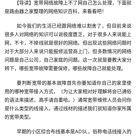
设
【导读】宽带网络故障上不了网自己怎么处理，下面就
置
是路由器之家整理的网络知识百科，来看看吧！
	如今我们的生活已经跟网络难以割舍了，但目前来说
1
很多人对网络的知识可以说极度匮乏，对于很多人来说能上
9
网，不卡，不掉线就是很好的网络。但出现这些网络问题时
2
对于大部分人来说只能报修运营商上门，但多数情况的网络
.
问题是自己公司，自己家庭的问题。这一次就是要教大家分
1
辨下，哪些宽带故障需要保修，哪些故障自己就能处理。
6
8
	要判断宽带的基本故障首先你要知道你自己的家里使
.
用的哪种宽带接入方式，（为让大家相对好理解将会已通俗
1
.
的语法来描述，高手请自重哈。）通常宽带维修人员会问你
1
是什么类型的线接入，通过线材的描述我们就知道你家所属
的宽带类型。
1
	早期的小区综合布线基本是ADSL，俗称电话线接入的