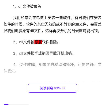
2
	1、dll文件被覆盖
.
1
	我们经常会在电脑上安装一些软件。有时我们在安装
6
软件的时候，软件的某些无效的或不兼容的dll文件，会覆盖
8
掉我们电脑原有dll文件，这样再次开机的时候就可能出错。
.
0
	2、dll文件被
恶意
软件删除。
.
1
	3、dll文件损坏或崩溃导致开机出错。
T
	4、硬件故障，如果硬盘驱动器损坏，可能导致dll文
P
件丢失。
-
L
	5、Windows注册表的损坏，导致注册表中dll项出现
I
阅读剩余 63%
问题。
N
K
	二、解决办法
（