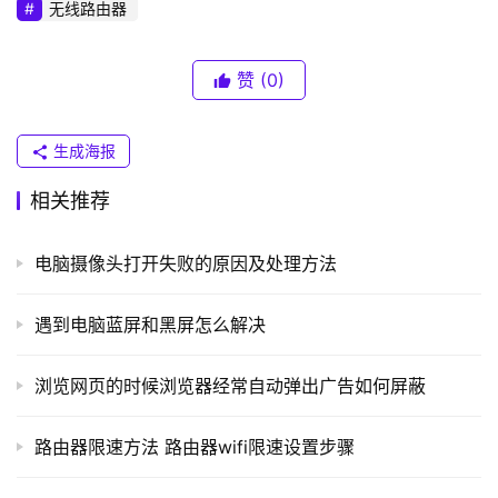
普
无线路由器
	1、dll文件丢失或被删除
联
）
赞
(0)
	我们最简单的方法就是用360，在功能大全中找到人
工服务，然后点击缺少**.dll文件。在搜索结果中找到提示
中丢失或未找到的dll文件进行修复。
t
生成海报
p
相关推荐
l
o
g
电脑摄像头打开失败的原因及处理方法
i
n
遇到电脑蓝屏和黑屏怎么解决
.
c
浏览网页的时候浏览器经常自动弹出广告如何屏蔽
n
路由器限速方法 路由器wifi限速设置步骤
路
由