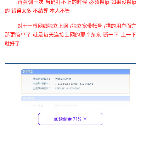
再强调一次 当码打不上的时候 必须换ip 如果没换ip 
2
的 错误太多 不结算 本人不管
.
1
对于一根网线独立上网 /独立宽带帐号 /猫的用户而言 
6
那更简单了 就是每天连接上网的那个东东 断一下 上一下 
8
.
就好了
0
.
1
T
P
-
L
I
阅读剩余 71%
N
K
（