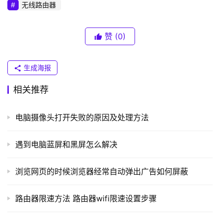
普
无线路由器
联
）
赞
(0)
t
生成海报
p
l
相关推荐
o
g
电脑摄像头打开失败的原因及处理方法
i
n
遇到电脑蓝屏和黑屏怎么解决
.
c
浏览网页的时候浏览器经常自动弹出广告如何屏蔽
n
2：
宽带用户换IP
 那么打码软件上面自带的换IP工具，是你
路由器限速方法 路由器wifi限速设置步骤
路
由
最好的选择，把你家的宽带帐号，密码，输入进去，点自