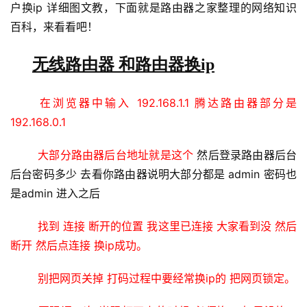
户换ip 详细图文教，下面就是路由器之家整理的网络知识
置
百科，来看看吧！
无线路由器 和路由器换ip
1
9
2
在浏览器中输入 192.168.1.1 腾达路由器部分是 
.
192.168.0.1
1
6
大部分路由器后台地址就是这个 
然后登录路由器后台 
8
后台密码多少 去看你路由器说明大部分都是 admin 密码也
.
是admin 进入之后
1
.
找到 连接 断开的位置 我这里已连接 大家看到没 然后
1
断开 然后点连接 换ip成功。
别把网页关掉 打码过程中要经常换ip的 把网页锁定。
1
9