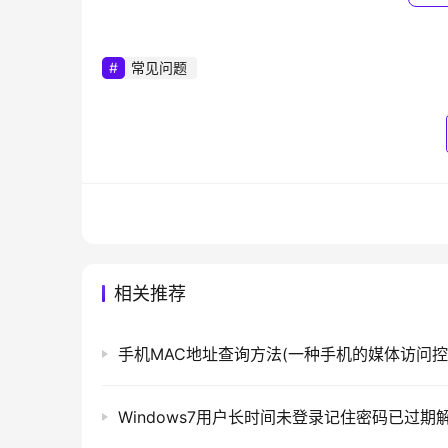
	U盘
常见问题
	　　这种方式有效避免了Autorun病毒
果能充分利用这个自动播放窗口，给它加上一个
	　　首先，你需要Windows 7系统，然
	　　压缩包下载后，解压至任意文件夹，它包含三个文件，mseautoplay.reg(注册表项文件)、
msescan.vbs(VB脚本文件)和 undo.reg，双
Windows目录下。
相关推荐
	　　注：undo.reg是用来清除导入注
	　　重新插入U盘试试，常规选项最下方多出一项“Scan For Viruses Malware”，不过好像有些问题，图标显示
不正常，点击也无法调用MSE扫描。