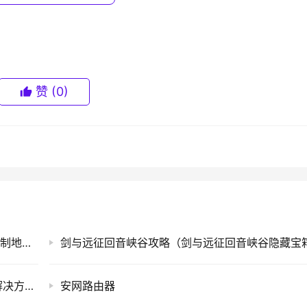
的直接传染，但是U盘里还有可能隐藏其他类型的病毒或者
恶意
软件
扫描病毒的功能就更好了。
赞
(0)
后下载安装微软出品的免费杀毒软件MSE。
击mseautoplay.reg导入必要的注册表项，然后将msescan.vbs
册表的，当你不再需要时候，双击即可。
手机MAC地址查询方法(一种手机的媒体访问控制地址查询方法)
Windows7用户长时间未登录记住密码已过期解决方法(图)
安网路由器