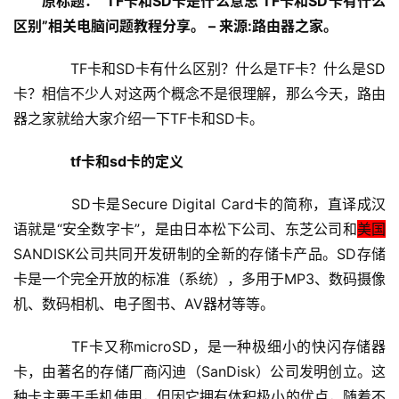
原标题：”TF卡和SD卡是什么意思 TF卡和SD卡有什么
设
区别”相关电脑问题教程分享。 – 来源:路由器之家。
置
　　TF卡和SD卡有什么区别？什么是TF卡？什么是SD
卡？相信不少人对这两个概念不是很理解，那么今天，路由
1
器之家就给大家介绍一下TF卡和SD卡。
9
2
　　tf卡和sd卡的定义
.
1
　　SD卡是Secure Digital Card卡的简称，直译成汉
6
语就是“安全数字卡”，是由日本松下公司、东芝公司和
美国
8
.
SANDISK公司共同开发研制的全新的存储卡产品。SD存储
1
卡是一个完全开放的标准（系统），多用于MP3、数码摄像
.
机、数码相机、电子图书、AV器材等等。
1
　　TF卡又称microSD，是一种极细小的快闪存储器
卡，由著名的存储厂商闪迪（SanDisk）公司发明创立。这
1
种卡主要于手机使用，但因它拥有体积极小的优点，随着不