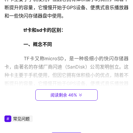
9
断提升的容量，它慢慢开始于GPS设备、便携式音乐播放器
2
和一些快闪存储器盘中使用。
.
1
　　tf卡和sd卡的区别：
6
8
　　一、概念不同
.
0
　　TF卡又称microSD，是一种极细小的快闪存储器
.
卡，由著名的存储厂商闪迪（SanDisk）公司发明创立。这
1
种卡主要于手机使用，但因它拥有体积极小的优点，随着不
断提升的容量，它慢慢开始于GPS设备、便携式音乐播放器
T
P
和一些快闪存储器盘中使用。
阅读剩余 46%
-
L
　　SD卡是Secure Digital Card卡的简称，直译成汉
I
语就是“安全数字卡”，是由日本松下公司、东芝公司和
美国
常见问题
N
SANDISK公司共同开发研制的全新的存储卡产品。SD存储
K
卡是一个完全开放的标准（系统），多用于MP3、数码摄像