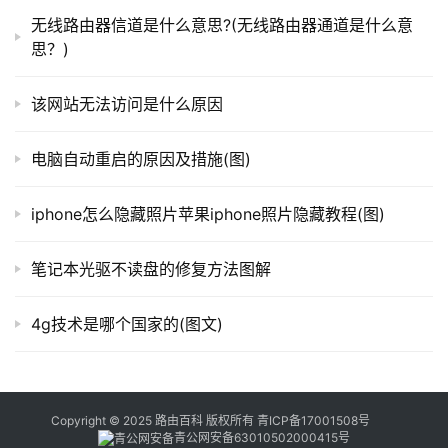
器
无线路由器信道是什么意思?(无线路由器通道是什么意
　　总的来说，TF卡与SD卡属于同一种性质的产品，
百
思？)
功能方面没有区别，可以这样说TF卡就是SD卡的迷你版，
科
也可以说是升级版，很多时候我们已经将这两种卡的概念逐
该网站无法访问是什么原因
渐模糊卡，就是说TF卡就是SD卡，SD卡就是TF卡。
常
电脑自动重启的原因及措施(图)
以上就是关于-
常见问题
-（tf卡和sd卡区别是什么）的
见
教程！
问
iphone怎么隐藏照片苹果iphone照片隐藏教程(图)
题
笔记本光驱不读盘的修复方法图解
本文来自投稿，不代表路由百科立场，如若转载，请注明出
处：https://www.qh4321.com/128926.html
4g技术是哪个国家的(图文)
Copyright © 2025 路由百科 版权所有
青ICP备17001508号
青公网安备63010502000415号