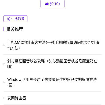
（
赞
(0)
机、数码相机、电子图书、AV器材等等。
普
联
　　二、外观大小不同
）
生成海报
　　TF卡又称T-Flash卡，全名：TransFLash，又名：
相关推荐
Micro SD，由摩托罗拉与SANDISK共同研发，是目前一种
t
超小型微型卡，其大小仅为11x15x1MM，约为SD卡的
p
手机MAC地址查询方法(一种手机的媒体访问控制地址查
l
1/4。
询方法)
o
g
　　三、适用的产品不同
剑与远征回音峡谷攻略（剑与远征回音峡谷隐藏宝箱在
i
哪）
n
　　目前所有的智能手机基本上使用的都是TF卡，由
.
于这种卡体积小、占用比较小的空间，深受手机生产商青
Windows7用户长时间未登录记住密码已过期解决方法
c
睐。而一般传统的SD卡则主要用于用于MP3、数码摄像
(图)
n
机、数码相机、电子图书、AV器材等，不过TF卡也可以安
装卡套充当SD卡来使用，但SD卡由于体积较大，不能使用
安网路由器
路
TF卡插槽。
由