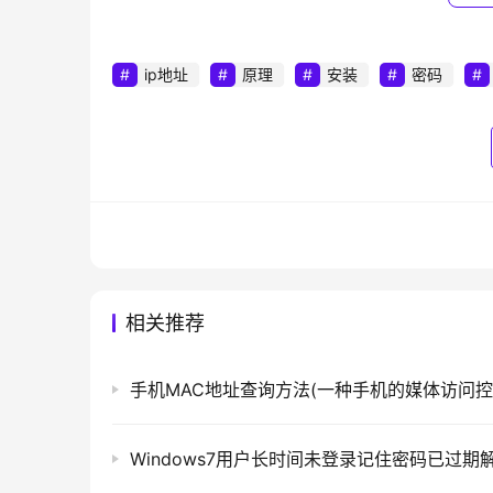
　　第二、系统安全（口令安全）
ip地址
原理
安装
密码
　　要尽量使用大小写字母和数字以及特殊
也安全，但是经常忘记，每次都要翻看
笔记本
。
识破。也可以在屏保、重要的应用程序上添加密
　　第三、打补丁
　　及时的对系统补丁进行更新，大多数病毒
的病毒slammer也是通过SQL的漏洞进来的。
等。
相关推荐
　　第四、
安装
防病毒软件
　　病毒扫描就是对机器中的所有文件和邮件
毒，删除被感染文件，或将被感染文件和病毒放
务器到文件服务器直到客户机都要安装杀毒软件