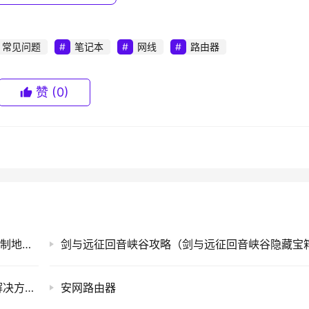
常见问题
笔记本
网线
路由器
符号混合的
密码
，但是自己要记住，很多网管设置密码时的确是
另外最好不要使用空口令或者是带有空格的，这样很容易被一些
码，以确保双重安全。
赞
(0)
和黑客都是通过系统漏洞来的。还有一直杀不掉的SQLSERVE
另外要把那些不需要的服务关闭，例如TELNET，还有关闭Guset
手机MAC地址查询方法(一种手机的媒体访问控制地址查询方法)
内容以及带有.exe的可执行文件进行扫描，扫描的结果包括清
在一台隔离文件夹里面。所以要对全网的机器从网站服务器到邮
Windows7用户长时间未登录记住密码已过期解决方法(图)
安网路由器
，并保持最新的病毒定义码。我们知道病毒一旦进入电脑，就会