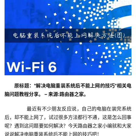
设
置
1
9
2
.
1
6
8
原标题："解决电脑重装系统后不能上网的技巧"相关电
.
1
脑问题教程分享。 – 来源:路由器之家。
.
1
	　　最近有不少朋友反应说，自己的电脑在装完系统
后，却不能上网了，试过很多方法都行不通，这是怎么回事
呢？遇到这问题要如何解决？今天路由器之家小编就和大家
1
说说解决电脑重装系统后不能上网的技巧吧！