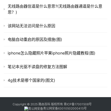
	　　6、还有可能是路由器的原因：输入路由IP进入，
器
无线路由器信道是什么意思?(无线路由器通道是什么意
重设帐号密码，连接。连接不上，有可能是帐号密码不对。
百
思？)
拔掉路由，直接连猫拔号试一下。
科
该网站无法访问是什么原因
　　重装系统后不能上网还有可能是如下原因：
常
	　　一、木马病毒感染所致，
恶意
插件和病毒破坏了
电脑自动重启的原因及措施(图)
见
浏览器组件和系统程序，导致浏览器无法正常打开和运行并
问
出现以下情，建议杀毒。
iphone怎么隐藏照片苹果iphone照片隐藏教程(图)
题
	　　二、浏览器使用了代理服务器，打不开网页。
笔记本光驱不读盘的修复方法图解
	　　三、DNS服务器解释出错，请手动在本地连接进
4g技术是哪个国家的(图文)
行设置。
	　　四、电脑存在大量垃圾，网民没有做定期清理，
这样也会导致出现网页打不开情况。
Copyright © 2025 路由百科 版权所有
青ICP备17001508号
青公网安备63010502000415号