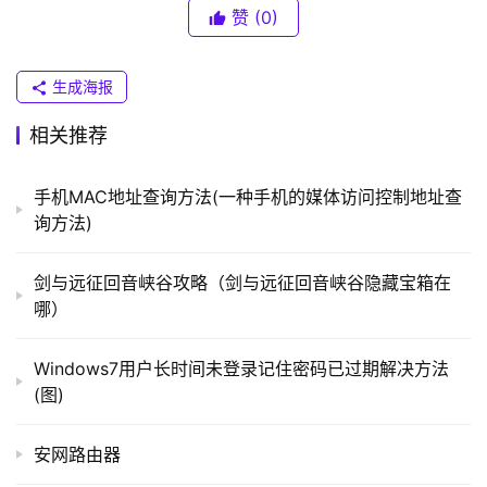
（
赞
(0)
建立一个连接到Internet的连接，按提示来做就行了。
普
联
	　　2、看网线连接是否正常，用无线的请忽略这条。
）
生成海报
	　　3、在本地连接——属性那里把连接后通知区域显
相关推荐
示图标勾上，就能看到小电视机了。然后运行cmd 
t
ipconfigrenew。或者把TCP/IP设为自动获取，然后运行
p
手机MAC地址查询方法(一种手机的媒体访问控制地址查
cmd ipconfigrenew。拨号。
l
询方法)
o
	　　4、再确认一下你的IP地址是否正确，尤其是首选
g
剑与远征回音峡谷攻略（剑与远征回音峡谷隐藏宝箱在
i
DNS服务器，再试一下能否登QQ！能的话应该就是你的IP
哪）
n
问题了
.
Windows7用户长时间未登录记住密码已过期解决方法
c
	　　5、数据都可以发送接收那是你的网关设置正确，
(图)
n
是自动的获取的话，先用下ipconfig/flushdns，再用
nslookup看可以解析某个网站。
安网路由器
路
由