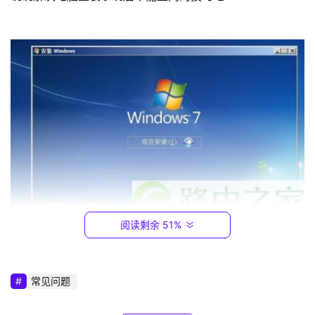
9
2
.
1
6
8
.
0
.
1
T
P
阅读剩余 51%
-
L
I
	重装系统
常见问题
N
K
	　　1、首先要确定你成功安装网卡。新系统是要重新