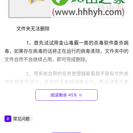
9
2
.
1
	文件夹无法删除
6
8
	　　1、首先试试用金山毒霸一类的杀毒软件查杀病
.
毒，如果存在病毒的话将正在运行的病毒清除，文件夹中的
0
文件自然不会继续占用，即可完成删除。
.
1
	　　2、用系统自带的任务管理器看看是不是有文件夹
中的程序在运行，找到的话直接结束运行，再试试能否删
T
除。
P
阅读剩余 45%
-
	　　3、试试用文件粉碎器一类的程序，粉碎试试，一
L
I
般360、金山一类的安全软件，都带此类功能，可以在百宝
常见问题
N
箱一类的选项里找到。但要注意的是，如果文件夹存储量比
K
较大的话，就不建议使用了，因为这样比较费时间。另外也