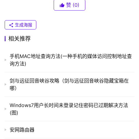
（
可以用这些工具，检查下是否有
赞
(0)
恶意
插件什么的。
普
联
	　　4、对于文件夹访问权限的设定，也会导致不可删
）
生成海报
除，这种情况很容易被忽视。所以需要看看是不是当前用户
没有该文件夹的完全控制权限。需要在该文件夹图标上点右
相关推荐
键，弹出菜单中选择安全，再将当前用户或者将everyone
t
用户添加为完全控制，在重新删除即可。
p
手机MAC地址查询方法(一种手机的媒体访问控制地址查
l
询方法)
	　　5、可以尝试一下unlocker，百度一下就能找
o
g
到。安装后，在目标文件夹的图标上点右键，选择解锁并删
剑与远征回音峡谷攻略（剑与远征回音峡谷隐藏宝箱在
i
除即可。
哪）
n
.
	　　6、可以进入安全模式或者PE里删除。进入安全
Windows7用户长时间未登录记住密码已过期解决方法
c
模式，开机按着F8即可，然后进入安全模式，一般都可以
(图)
n
删除。喜欢捣鼓折腾的朋友还可以使用PE工具删除。
安网路由器
路
　　相关文章：
由