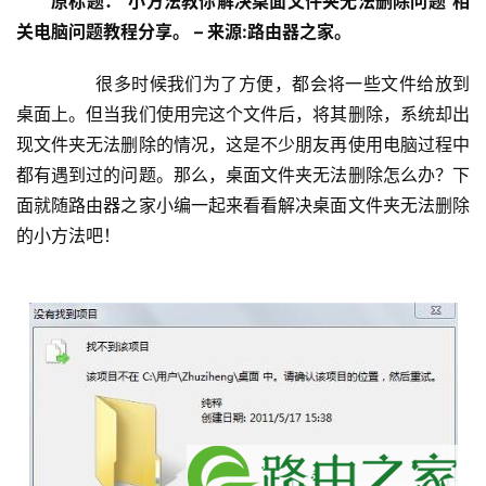
原标题："小方法教你解决桌面文件夹无法删除问题"相
设
关电脑问题教程分享。 – 来源:路由器之家。
置
	　　很多时候我们为了方便，都会将一些文件给放到
桌面上。但当我们使用完这个文件后，将其删除，系统却出
1
现文件夹无法删除的情况，这是不少朋友再使用电脑过程中
9
都有遇到过的问题。那么，桌面文件夹无法删除怎么办？下
2
.
面就随路由器之家小编一起来看看解决桌面文件夹无法删除
1
的小方法吧！
6
8
.
1
.
1
1