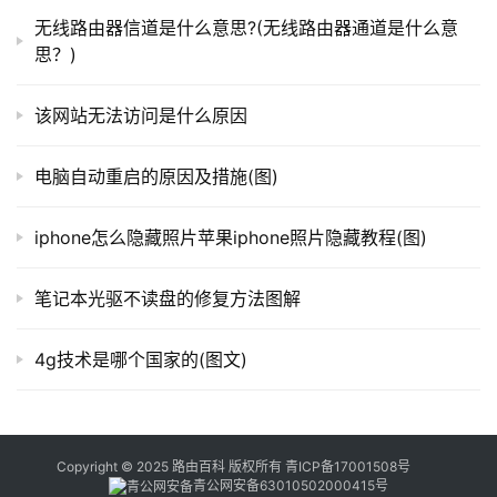
器
无线路由器信道是什么意思?(无线路由器通道是什么意
	　　解决U盘内无法删除的文件
百
思？)
科
	　　U盘无法创建文件夹的解决办法
该网站无法访问是什么原因
以上就是关于-
常见问题
-（桌面文件夹无法删除问题
常
(图)）的教程！
电脑自动重启的原因及措施(图)
见
问
iphone怎么隐藏照片苹果iphone照片隐藏教程(图)
题
本文来自投稿，不代表路由百科立场，如若转载，请注明出
处：https://www.qh4321.com/119770.html
笔记本光驱不读盘的修复方法图解
4g技术是哪个国家的(图文)
Copyright © 2025 路由百科 版权所有
青ICP备17001508号
青公网安备63010502000415号