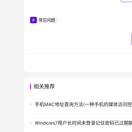
	　　5）在新的设置框右方 找到并双击“删除并阻止“关机”、“重新启动”、“睡眠”和“休眠”命令在“开始”菜单可
用”；
常见问题
	　　6）然后在弹出来的界面中将其设置“
	　　3、检查退出Windows”声音文件是否已毁坏。在”控制面板“找到”硬件和声音“，找到”声音“，点击进去，然
后找到”程序
事件
“里面的”关闭程序“，在下方修
　　相关文章：
	　　XP系统无法正常关机的解决办法
相关推荐
以上就是关于-
常见问题
-（win7系统无法
本文来自投稿，不代表路由百科立场，如若转载，请注明出处：htt