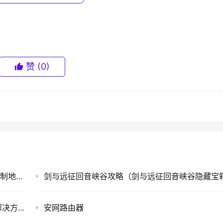
已禁用”然后点击确定按钮保存退出即可。
赞
(0)
改，声音为无，点击确定。
正常关机的解决方法(图)）的教程！
手机MAC地址查询方法(一种手机的媒体访问控制地址查询方法)
ps://www.qh4321.com/119331.html
Windows7用户长时间未登录记住密码已过期解决方法(图)
安网路由器