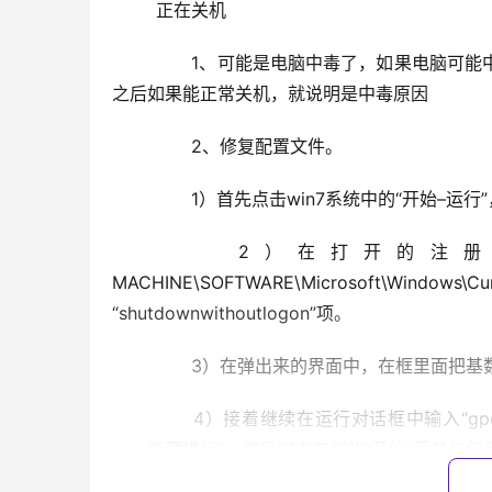
	正在关机
	　　1、可能是电脑中毒了，如果电脑可能中毒导致关不了机，就需要通过杀毒软件对电脑进行全盘杀毒，杀毒
之后如果能正常关机，就说明是中毒原因
	　　2、修复配置文件。
	　　1）首先点击win7系统中的“开始–运行
	　　2）在打开的注册表界面中依次展开并定位到HKEY-LOCAL-
MACHINE\SOFTWARE\Microsoft\Window
“shutdownwithoutlogon”项。
	　　3）在弹出来的界面中，在框里面把基
	　　4）接着继续在运行对话框中输入“gpedit.msc”并回车，在打开的本地组策略编辑器中，展开“用户配置
——管理模板”，然后双击右侧的“开始”菜单和任