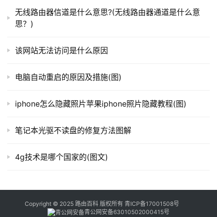
器
无线路由器信道是什么意思?(无线路由器通道是什么意
有没有间谍程序，就用你要安装的这个软件名和“间谍软件”
百
思？)
作为关键词，在网上进行搜索。如果有搜到任何间谍软件报
科
告，就说明你要安装的这个软件带有间谍程序，就要把它删
该网站无法访问是什么原因
除掉，不要再继续安装了。
常
　　4、少用“管理员”账户进行登录
电脑自动重启的原因及措施(图)
见
问
	　　如果你用普通权限的用户登录电脑，一般的
恶意
iphone怎么隐藏照片苹果iphone照片隐藏教程(图)
题
软件都比较少能达到攻击你的电脑的目的。但是如果你总是
用“管理员”账户进行登录的话，就很容易受到攻击了，特别
笔记本光驱不读盘的修复方法图解
是从外部向你的PC中拷贝文件的时候。所以，你可以在控
制面板的“用户帐户”下创建一个受限帐户，用这个账户登
4g技术是哪个国家的(图文)
录，会比用“管理员”账户登录安全得多。
　　相关文章：
Copyright © 2025 路由百科 版权所有
青ICP备17001508号
青公网安备63010502000415号
	　　win7下让垃圾不进回收站直接删除的小方法