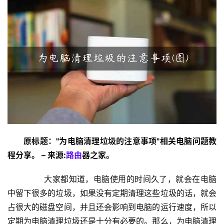
设
置
1
9
2
.
1
6
8
原标题："为电脑清理垃圾的注意事项"相关电脑问题教
.
1
程分享。 – 来源:
路由
器之家。
.
1
	　　大家都知道，电脑使用的时间久了，就会在电脑
中留下很多的垃圾，如果没有定期清理这些垃圾的话，就会
占很大的磁盘空间，并且还会影响到电脑的运行速度，所以
1
定期为电脑清理垃圾还是十分有必要的。那么，为电脑清理