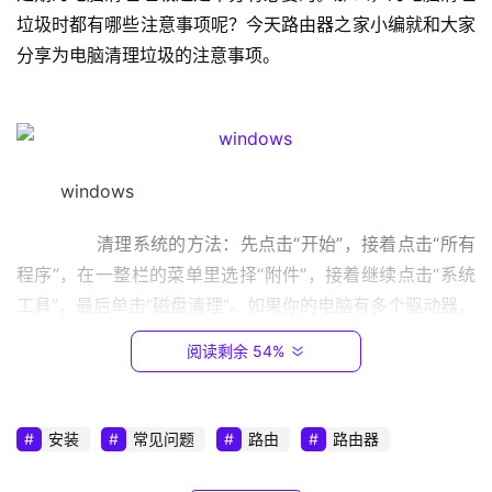
9
垃圾时都有哪些注意事项呢？今天路由器之家小编就和大家
2
分享为电脑清理垃圾的注意事项。
.
1
6
8
.
	windows
0
.
	　　清理系统的方法：先点击“开始”，接着点击“所有
1
程序”，在一整栏的菜单里选择“附件”，接着继续点击“系统
工具”，最后单击“磁盘清理”。如果你的电脑有多个驱动器，
T
P
会提示您指定要清理的驱动器，选择后进行清理即可。
阅读剩余 54%
-
L
	　　虽然系统清理看起来如此简单，但其实清理系统
I
也有一些需要注意的事项：
安装
常见问题
路由
路由器
N
K
　　1、更新杀毒软件和反间谍软件