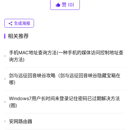
（
赞
(0)
普
	　　由于
恶意
软件会通过注册表来制造垃圾，而且还
联
会启动一些没有需要的系统服务，导致系统性能降低，有时
）
生成海报
候还会导致系统停止工作。所以，我们要保持杀毒软件和反
间谍软件的不断更新。
相关推荐
t
　　2、定期进行Windows注册表的清理工作
p
手机MAC地址查询方法(一种手机的媒体访问控制地址查
l
询方法)
	　　清理Windows注册表前要注意的一点是，要先备
o
份好注册表。而且清理Windows注册表不要使用outlook 
g
剑与远征回音峡谷攻略（剑与远征回音峡谷隐藏宝箱在
Express，因为它会存放垃圾邮件在注册表中。因此要防止
i
哪）
这些垃圾的话，最好是使用Registry First Aid这一类的工
n
.
具。
Windows7用户长时间未登录记住密码已过期解决方法
c
(图)
n
　　3、注意别
安装
“间谍软件”
安网路由器
	　　有许多种“免费”工具其实都带有间谍程序，而且
路
这些间谍程序很难杀掉。如果要知道你要安装的“免费”工具
由