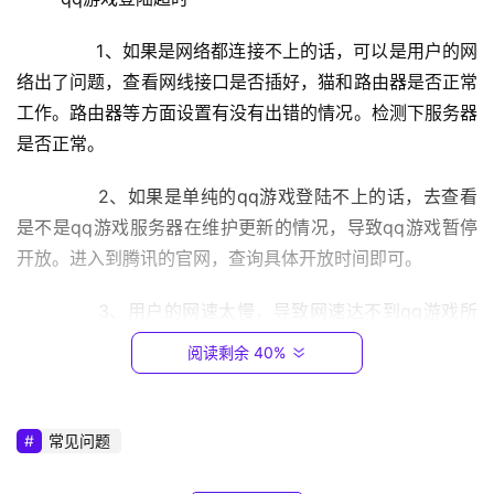
9
2
	　　1、如果是网络都连接不上的话，可以是用户的网
.
络出了问题，查看网线接口是否插好，猫和路由器是否正常
1
工作。路由器等方面设置有没有出错的情况。检测下服务器
6
是否正常。
8
.
	　　2、如果是单纯的qq游戏登陆不上的话，去查看
0
.
是不是qq游戏服务器在维护更新的情况，导致qq游戏暂停
1
开放。进入到腾讯的官网，查询具体开放时间即可。
T
	　　3、用户的网速太慢，导致网速达不到qq游戏所
P
需要的最低要求。一般情况下用软件来检测网速，如果网速
阅读剩余 40%
-
很卡很慢的话联系开发商协商解决。
L
I
	　　4、qq游戏的程序文件被破坏，这种情况一般是
常见问题
N
病毒、流氓程序
恶意
篡改了qq程序，导致qq游戏运行不了
K
的情况。解决方法就是将qq游戏卸载然后在重新安装即