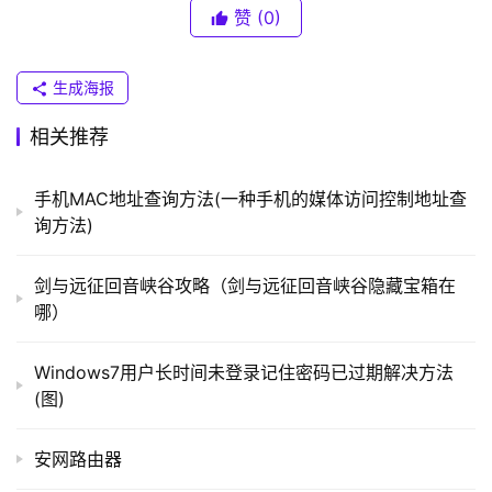
（
赞
(0)
可。或者在用杀毒软件对电脑进行查杀病毒，然后查看qq
普
联
游戏是否可以正常登陆。
）
生成海报
	　　5、还有可能是qq系统在调整或者用户使用的代
相关推荐
理已经失效的原因。这样的话用户尝试更换代理或者不使用
t
代理来登陆。也可以稍后在登陆。
p
手机MAC地址查询方法(一种手机的媒体访问控制地址查
l
	　　当然用户开启了防火墙也是会造成qq游戏登陆的
询方法)
o
情况，建议暂时关闭防火墙再来尝试登陆哦。
g
剑与远征回音峡谷攻略（剑与远征回音峡谷隐藏宝箱在
i
	　　以上就是qq游戏登陆超时怎么办的全部内容了，
哪）
n
希望对你有所帮助。
.
Windows7用户长时间未登录记住密码已过期解决方法
c
　　相关内容推荐：
(图)
n
　　qq能上网页打不开怎么回事
安网路由器
路
由