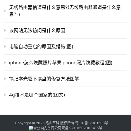
以上就是关于-
常见问题
-（qq游戏登陆超时的解决方法
器
无线路由器信道是什么意思?(无线路由器通道是什么意
(图)）的教程！
百
思？)
科
本文来自投稿，不代表路由百科立场，如若转载，请注明出
该网站无法访问是什么原因
处：https://www.qh4321.com/117437.html
常
电脑自动重启的原因及措施(图)
见
问
iphone怎么隐藏照片苹果iphone照片隐藏教程(图)
题
笔记本光驱不读盘的修复方法图解
4g技术是哪个国家的(图文)
Copyright © 2025 路由百科 版权所有
青ICP备17001508号
青公网安备63010502000415号