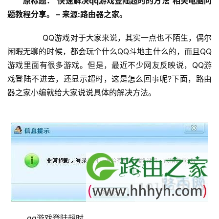
原标题："快速解决qq游戏登陆超时的方法"相关电脑问
设
题教程分享。 – 来源:路由器之家。
置
	　　QQ游戏对于大家来说，其实一点也不陌生，偶尔
闲暇无聊的时候，都会玩个什么QQ斗地主什么的，而且QQ
1
游戏里面有很多游戏。但是，最近不少网友反映说，QQ游
9
戏登陆不进去，还显示超时，这是怎么回事呢?下面，路由
2
.
器之家小编就给大家说说具体的解决方法。
1
6
8
.
1
.
1
1
	qq游戏登陆超时