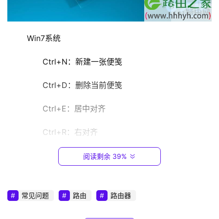
9
2
.
	Win7系统
1
6
	　　Ctrl+N：新建一张便笺
8
.
	　　Ctrl+D：删除当前便笺
0
.
	　　Ctrl+E：居中对齐
1
	　　Ctrl+R：右对齐
T
P
	　　Ctrl+J：左对齐
阅读剩余 39%
-
L
	　　Ctrl+I:斜体
I
常见问题
路由
路由器
N
	　　Ctrl+B:粗体
K