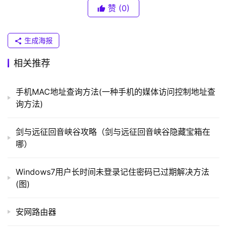
（
	　　Ctrl+U:下划线
赞
(0)
普
联
	　　Ctrl+T:删除线
）
生成海报
	　　Ctrl+Shift+>:加大选中文字的字号
相关推荐
t
	　　Ctrl+Shift+<:缩小选中文字的字号
p
手机MAC地址查询方法(一种手机的媒体访问控制地址查
l
询方法)
	　　Ctrl+Shift+L:在文字前添加项目符号和编号(反复
o
按可循环切换)。其中编号包括数字、大小写字母、大小写
g
剑与远征回音峡谷攻略（剑与远征回音峡谷隐藏宝箱在
罗马数字几种形式。连按两次回车可取消。
i
哪）
n
	　　上述给大家带来的就是关于Win7系统便签程序快
.
捷键汇总，经常使用便签工具的朋友们可以学习一下上面的
Windows7用户长时间未登录记住密码已过期解决方法
c
(图)
快捷键来进行快捷操作提供工作效率。
n
以上就是关于-
常见问题
-（Win7系统便签程序快捷键
安网路由器
路
汇总(图)）的教程！
由