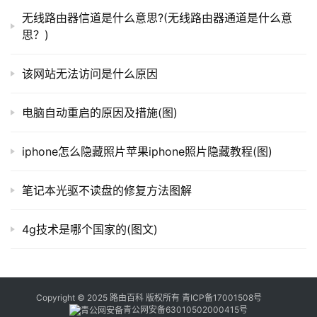
器
无线路由器信道是什么意思?(无线路由器通道是什么意
百
思？)
本文来自投稿，不代表路由百科立场，如若转载，请注明出
科
处：https://www.qh4321.com/115365.html
该网站无法访问是什么原因
常
电脑自动重启的原因及措施(图)
见
问
iphone怎么隐藏照片苹果iphone照片隐藏教程(图)
题
笔记本光驱不读盘的修复方法图解
4g技术是哪个国家的(图文)
Copyright © 2025 路由百科 版权所有
青ICP备17001508号
青公网安备63010502000415号