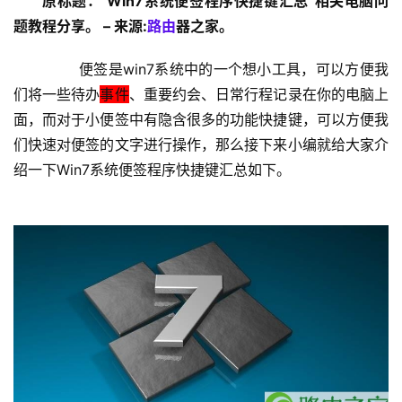
原标题："Win7系统便签程序快捷键汇总"相关电脑问
设
题教程分享。 – 来源:
路由
器之家。
置
	　　便签是win7系统中的一个想小工具，可以方便我
们将一些待办
事件
、重要约会、日常行程记录在你的电脑上
1
面，而对于小便签中有隐含很多的功能快捷键，可以方便我
9
们快速对便签的文字进行操作，那么接下来小编就给大家介
2
.
绍一下Win7系统便签程序快捷键汇总如下。
1
6
8
.
1
.
1
1