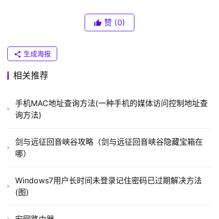
（
普
赞
(0)
联
）
生成海报
相关推荐
t
p
手机MAC地址查询方法(一种手机的媒体访问控制地址查
l
	无线网络
询方法)
o
g
	　　第三步、在“网络连接”窗口，如果网络连接里面
i
剑与远征回音峡谷攻略（剑与远征回音峡谷隐藏宝箱在
有无线网络连接是灰
色情
况，我们就右键点击“启用”。
n
哪）
.
c
Windows7用户长时间未登录记住密码已过期解决方法
n
(图)
路