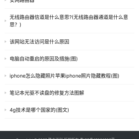
安网路由器
由
器
无线路由器信道是什么意思?(无线路由器通道是什么意
百
思？)
科
该网站无法访问是什么原因
常
	无线网络
电脑自动重启的原因及措施(图)
见
问
	　　当网络连接里面没有无线网络连接，我们按以下
题
iphone怎么隐藏照片苹果iphone照片隐藏教程(图)
步骤操作。
笔记本光驱不读盘的修复方法图解
4g技术是哪个国家的(图文)