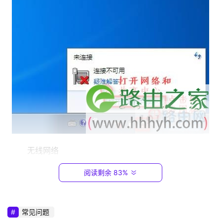
1
9
2
.
1
6
8
.
0
.
1
T
	无线网络
P
-
阅读剩余 83%
	　　第二步、点击“更改适配器设置”。
L
I
N
常见问题
K