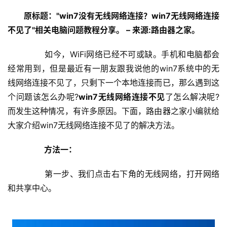
器
设
原标题："win7没有无线网络连接？win7无线网络连接
置
不见了"相关电脑问题教程分享。 – 来源:路由器之家。
	　　如今，WiFi网络已经不可或缺。手机和电脑都会
1
经常用到，但是最近有一朋友跟我说他的win7系统中的无
9
线网络连接不见了，只剩下一个本地连接而已，那么遇到这
2
个问题该怎么办呢?
win7无线网络连接不见
了怎么解决呢?
.
而发生这种情况，有许多原因。下面，路由器之家小编就给
1
大家介绍win7无线网络连接不见了的解决方法。
6
8
　　方法一：
.
1
	　　第一步、我们点击右下角的无线网络，打开网络
.
1
和共享中心。