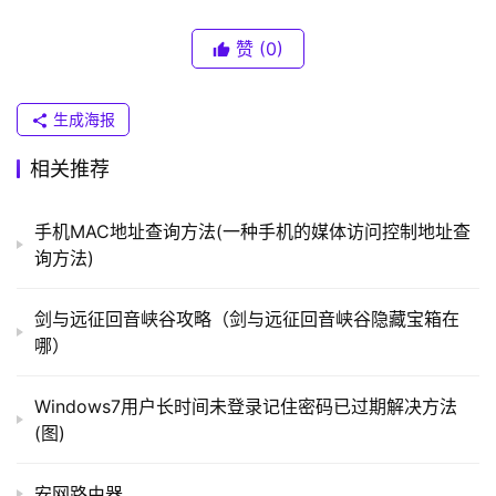
（
解为：文字，就是网页的内容。图片，就是网页的美观。除
普
赞
(0)
此之外，网页的元素还包括动画、音乐、程序等等。
联
）
生成海报
相关推荐
t
p
手机MAC地址查询方法(一种手机的媒体访问控制地址查
l
询方法)
o
g
以上就是关于-
常见问题
-（已取消网页导航的解决方法
i
剑与远征回音峡谷攻略（剑与远征回音峡谷隐藏宝箱在
(图文)）的教程！
n
哪）
.
c
Windows7用户长时间未登录记住密码已过期解决方法
n
本文来自投稿，不代表路由百科立场，如若转载，请注明出
(图)
处：https://www.qh4321.com/104413.html
路
安网路由器