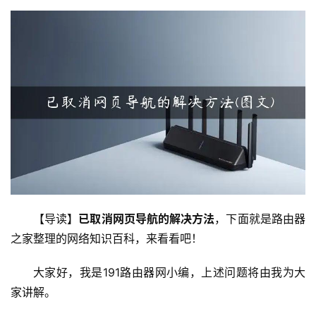
器
设
置
1
9
2
.
1
6
8
.
【导读】
已取消网页导航的解决方法
，下面就是路由器
1
之家整理的网络知识百科，来看看吧！
.
1
大家好，我是191路由器网小编，上述问题将由我为大
家讲解。