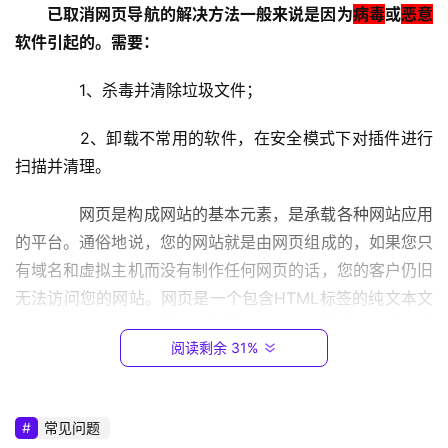
1
已取消网页导航的解决方法一般来说是因为
病毒
或
恶意
9
软件引起的。需要：
2
.
　　1、杀毒并清除垃圾文件；
1
6
　　2、卸载不常用的软件，在安全模式下对插件进行
8
扫描并清理。
.
0
　　网页是构成网站的基本元素，是承载各种网站应用
.
1
的平台。通俗地说，您的网站就是由网页组成的，如果您只
有域名和虚拟主机而没有制作任何网页的话，您的客户仍旧
T
无法访问您的网站。网页是一个包含HTML标签的纯文本文
P
件，它可以存放在世界某个角落的某一台计算机中，是万维
-
阅读剩余 31%
网中的一“页”，是超文本标记语言格式（标准通用标记语言
L
的一个应用，文件扩展名为。html或。htm）。网页通常用
I
图像档来提供图画。网页要通过网页浏览器来阅读。文字与
N
常见问题
图片是构成一个网页的两个最基本的元素。你可以简单地理
K