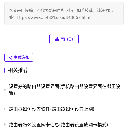
.
1
本文来自投稿，不代表路由百科立场，如若转载，请注明出
处：https://www.qh4321.com/346052.html
T
P
-
赞
(0)
L
I
N
生成海报
K
相关推荐
（
普
联
设置好的路由器设置界面(手机路由器设置界面在哪里设
）
置)
路由器如何设置软件(路由器如何设置上网)
t
p
路由器怎么设置网卡信息(路由器设置成网卡模式)