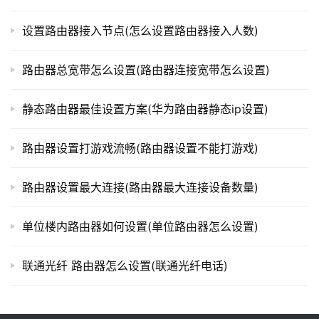
l
o
设置路由器接入节点(怎么设置路由器接入人数)
g
i
n
路由器总宽带怎么设置(路由器连接宽带怎么设置)
.
c
静态路由器最佳设置方案(华为路由器静态ip设置)
n
路由器设置打游戏流畅(路由器设置不能打游戏)
路
由
路由器设置最大连接(路由器最大连接设备数量)
器
百
单位楼内路由器如何设置(单位路由器怎么设置)
科
联通光纤 路由器怎么设置(联通光纤电话)
常
见
问