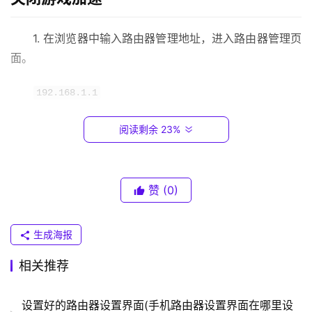
.
0
1. 在浏览器中输入路由器管理地址，进入路由器管理页
.
面。
1
192.168.1.1
T
P
2. 输入登录密码，进入路由器设置页面。
阅读剩余 23%
-
L
3. 在设置页面中找到“游戏加速”选项，并点击进入。
I
N
赞
(0)
4. 关闭“游戏加速”开关，并点击“保存”按钮，即可关闭
K
游戏加速。
（
生成海报
普
总结：
联
相关推荐
）
猎人路由器的游戏加速功能可以优化玩游戏时的网络体
验，但有些情况下需要关闭游戏加速。通过以上步骤，可以
设置好的路由器设置界面(手机路由器设置界面在哪里设