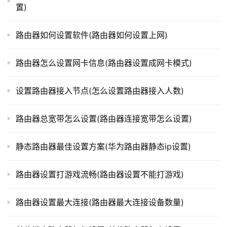
轻松开启和关闭猎人路由器的游戏加速功能。
置)
t
p
l
路由器如何设置软件(路由器如何设置上网)
本文来自投稿，不代表路由百科立场，如若转载，请注明出
o
处：https://www.qh4321.com/344026.html
g
路由器怎么设置网卡信息(路由器设置成网卡模式)
i
n
设置路由器接入节点(怎么设置路由器接入人数)
.
c
路由器总宽带怎么设置(路由器连接宽带怎么设置)
n
静态路由器最佳设置方案(华为路由器静态ip设置)
路
由
器
路由器设置打游戏流畅(路由器设置不能打游戏)
百
科
路由器设置最大连接(路由器最大连接设备数量)