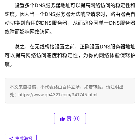
1
设置多个DNS服务器地址可以提高网络访问的稳定性和
6
速度。因为当一个DNS服务器无法响应请求时，路由器会自
8
动切换到备用的DNS服务器，从而避免因单一DNS服务器
.
0
故障而影响网络访问。
.
1
总之，在无线桥接设置之前，正确设置DNS服务器地址
可以提高网络访问速度和稳定性，为你的网络体验保驾护
T
航。
P
-
L
本文来自投稿，不代表路由百科立场，如若转载，请注明出
I
处：https://www.qh4321.com/341745.html
N
K
（
赞
(0)
普
联
）
生成海报