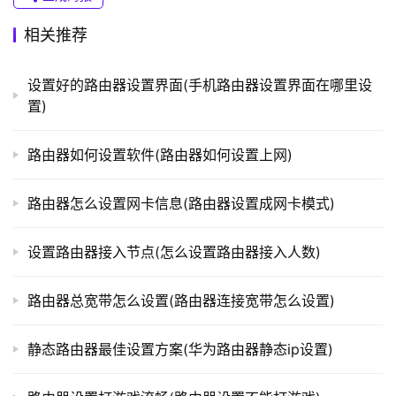
相关推荐
t
设置好的路由器设置界面(手机路由器设置界面在哪里设
p
置)
l
o
g
路由器如何设置软件(路由器如何设置上网)
i
n
路由器怎么设置网卡信息(路由器设置成网卡模式)
.
c
设置路由器接入节点(怎么设置路由器接入人数)
n
路由器总宽带怎么设置(路由器连接宽带怎么设置)
路
由
器
静态路由器最佳设置方案(华为路由器静态ip设置)
百
科