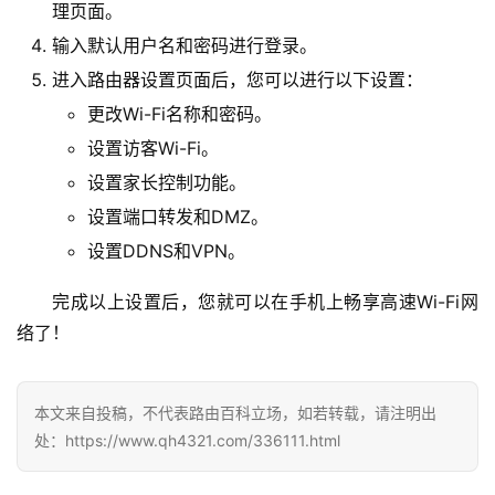
8
理页面。
.
输入默认用户名和密码进行登录。
1
进入路由器设置页面后，您可以进行以下设置：
.
1
更改Wi-Fi名称和密码。
设置访客Wi-Fi。
设置家长控制功能。
1
设置端口转发和DMZ。
9
设置DDNS和VPN。
2
.
完成以上设置后，您就可以在手机上畅享高速Wi-Fi网
1
6
络了！
8
.
0
本文来自投稿，不代表路由百科立场，如若转载，请注明出
.
处：https://www.qh4321.com/336111.html
1