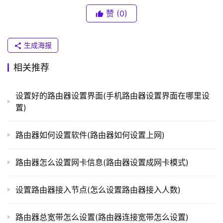
T
赞
(0)
P
-
生成海报
L
I
相关推荐
N
K
设置好的路由器设置界面(手机路由器设置界面在哪里设
（
置)
普
联
）
路由器如何设置软件(路由器如何设置上网)
路由器怎么设置网卡信息(路由器设置成网卡模式)
t
p
设置路由器接入节点(怎么设置路由器接入人数)
l
o
路由器总宽带怎么设置(路由器连接宽带怎么设置)
g