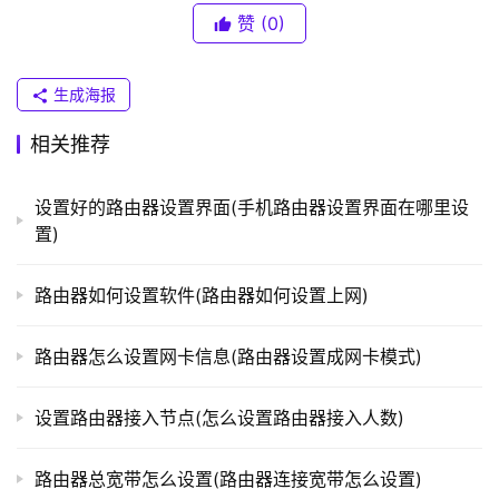
赞
(0)
T
P
-
生成海报
L
I
相关推荐
N
K
设置好的路由器设置界面(手机路由器设置界面在哪里设
（
置)
普
联
）
路由器如何设置软件(路由器如何设置上网)
路由器怎么设置网卡信息(路由器设置成网卡模式)
t
p
设置路由器接入节点(怎么设置路由器接入人数)
l
o
路由器总宽带怎么设置(路由器连接宽带怎么设置)
g