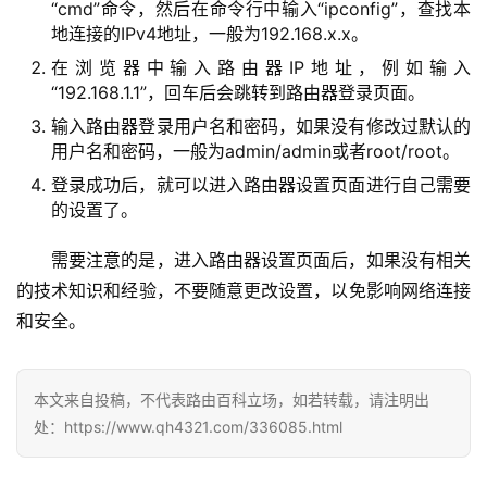
8
“cmd”命令，然后在命令行中输入“ipconfig”，查找本
.
地连接的IPv4地址，一般为192.168.x.x。
1
在浏览器中输入路由器IP地址，例如输入
.
“192.168.1.1”，回车后会跳转到路由器登录页面。
1
输入路由器登录用户名和密码，如果没有修改过默认的
用户名和密码，一般为admin/admin或者root/root。
登录成功后，就可以进入路由器设置页面进行自己需要
1
的设置了。
9
2
需要注意的是，进入路由器设置页面后，如果没有相关
.
的技术知识和经验，不要随意更改设置，以免影响网络连接
1
和安全。
6
8
.
0
本文来自投稿，不代表路由百科立场，如若转载，请注明出
.
处：https://www.qh4321.com/336085.html
1