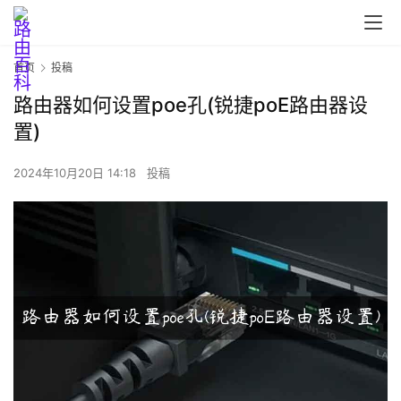
首页
投稿
路由器如何设置poe孔(锐捷poE路由器设
置)
首
页
2024年10月20日 14:18
投稿
路
由
器
设
置
1