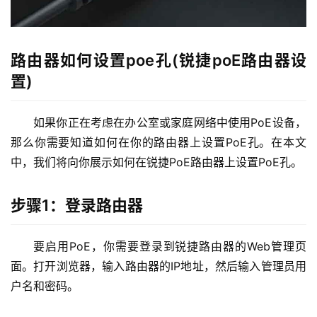
9
2
.
1
路由器如何设置poe孔(锐捷poE路由器设
6
置)
8
.
如果你正在考虑在办公室或家庭网络中使用PoE设备，
1
.
那么你需要知道如何在你的路由器上设置PoE孔。在本文
1
中，我们将向你展示如何在锐捷PoE路由器上设置PoE孔。
步骤1：登录路由器
1
9
要启用PoE，你需要登录到锐捷路由器的Web管理页
2
.
面。打开浏览器，输入路由器的IP地址，然后输入管理员用
1
户名和密码。
6
8