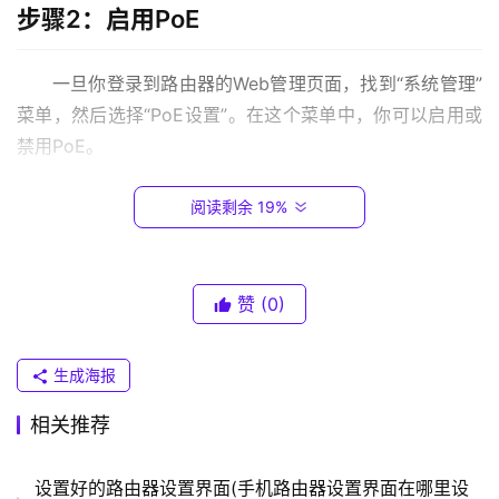
步骤2：启用PoE
.
0
.
一旦你登录到路由器的Web管理页面，找到“系统管理”
1
菜单，然后选择“PoE设置”。在这个菜单中，你可以启用或
禁用PoE。
T
P
阅读剩余 19%
步骤3：配置PoE端口
-
L
I
在“PoE设置”菜单中，你可以设置PoE端口的输出功
N
赞
(0)
率。选择要配置的端口，然后设置输出功率。你可以选择使
K
用标准的PoE或高功率PoE。
（
生成海报
普
步骤4：连接PoE设备
联
相关推荐
）
现在，你已经成功地启用了PoE并配置了PoE端口。接
设置好的路由器设置界面(手机路由器设置界面在哪里设