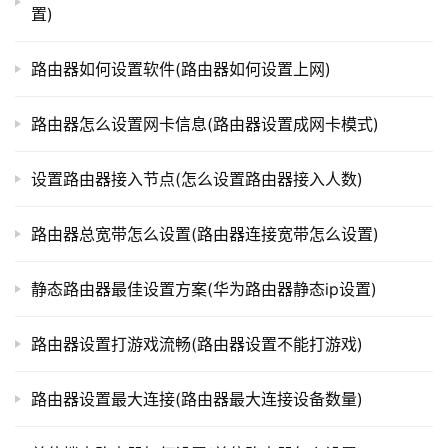
下来，将PoE设备连接到PoE端口。确保设备能够正确地接
置)
t
收电力。
p
l
路由器如何设置软件(路由器如何设置上网)
总结
o
g
路由器怎么设置网卡信息(路由器设置成网卡模式)
i
启用和配置PoE端口是在锐捷PoE路由器上设置PoE孔
n
设置路由器接入节点(怎么设置路由器接入人数)
的关键步骤。现在，你已经知道如何设置PoE孔，你可以开
.
始使用PoE设备来提高你的网络效率和安全性。
c
路由器总宽带怎么设置(路由器连接宽带怎么设置)
n
本文来自投稿，不代表路由百科立场，如若转载，请注明出
静态路由器最佳设置方案(华为路由器静态ip设置)
路
处：https://www.qh4321.com/336036.html
由
器
路由器设置打游戏流畅(路由器设置不能打游戏)
百
科
路由器设置最大连接(路由器最大连接设备数量)