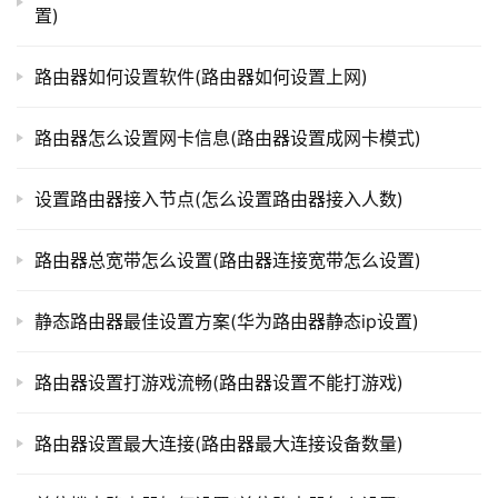
置)
t
p
本文来自投稿，不代表路由百科立场，如若转载，请注明出
l
路由器如何设置软件(路由器如何设置上网)
处：https://www.qh4321.com/335730.html
o
g
路由器怎么设置网卡信息(路由器设置成网卡模式)
i
n
设置路由器接入节点(怎么设置路由器接入人数)
.
c
路由器总宽带怎么设置(路由器连接宽带怎么设置)
n
静态路由器最佳设置方案(华为路由器静态ip设置)
路
由
器
路由器设置打游戏流畅(路由器设置不能打游戏)
百
科
路由器设置最大连接(路由器最大连接设备数量)