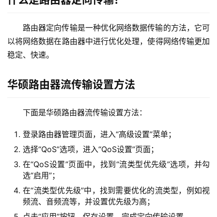
9
2
.
路由器定向传输是一种优化网络数据传输的方法，它可
1
以将网络数据在路由器中进行优化处理，使得网络传输更加
6
稳定、快速。
8
.
华硕路由器流传输设置方法
1
.
1
下面是华硕路由器流传输设置方法：
登录路由器管理页面，进入“高级设置”菜单；
1
选择“QoS”选项，进入“QoS设置”页面；
9
在“QoS设置”页面中，找到“流类型优先级”选项，并勾
2
选“启用”；
.
在“流类型优先级”中，找到需要优化的流类型，例如视
1
频流、音频流等，并设置优先级为高；
6
8
点击“应用”按钮，保存设置，完成定向传输设置。