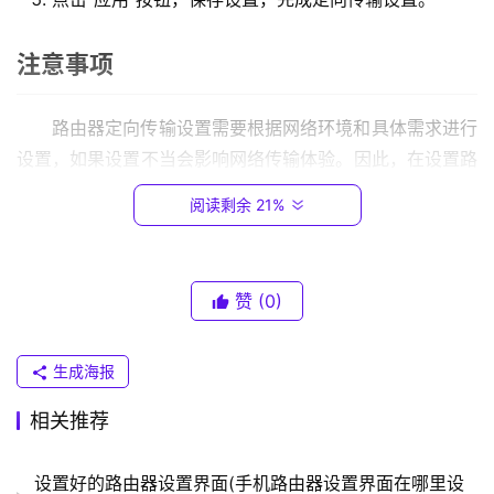
.
0
注意事项
.
1
路由器定向传输设置需要根据网络环境和具体需求进行
设置，如果设置不当会影响网络传输体验。因此，在设置路
T
由器定向传输时，应注意以下事项：
P
阅读剩余 21%
-
合理设置流类型优先级，避免优化了不必要的数据；
L
I
定向传输设置可能会消耗路由器的性能，需要根据路由
N
器性能和网络规模进行合理设置；
赞
(0)
K
定向传输可能会影响其他网络设备的传输速度，需要考
（
虑网络中其他设备的需求。
生成海报
普
联
综上，路由器定向传输设置是优化网络传输体验的重要
相关推荐
）
方法，在设置时需要根据具体需求进行设置，同时要注意合
理使用路由器的性能，避免影响其他设备的网络传输。
设置好的路由器设置界面(手机路由器设置界面在哪里设