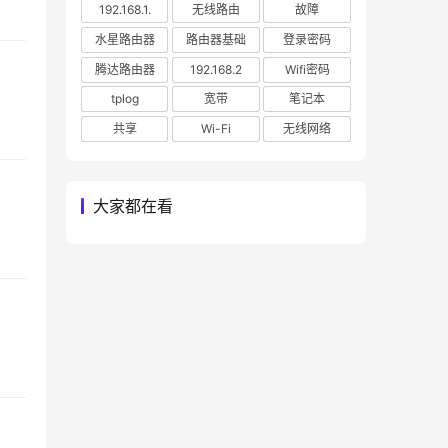
192.168.1.
无线路由
故障
水星路由器
路由器基础
登录密码
腾达路由器
192.168.2
Wifi密码
tplog
宽带
笔记本
共享
Wi-Fi
无线网络
大家都在看