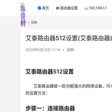
首页
路由器设置
192.168.1.1
首页
投稿
艾泰路由器512设置(艾泰路由器
2024年9月13日 11:14
•
投稿
艾泰路由器512设置
艾泰路由器是一款功能强大的网络设备，可
的设置方法：
步骤一：连接路由器