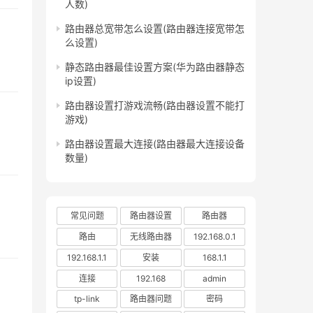
人数)
路由器总宽带怎么设置(路由器连接宽带怎
么设置)
静态路由器最佳设置方案(华为路由器静态
ip设置)
路由器设置打游戏流畅(路由器设置不能打
游戏)
路由器设置最大连接(路由器最大连接设备
数量)
常见问题
路由器设置
路由器
路由
无线路由器
192.168.0.1
192.168.1.1
安装
168.1.1
连接
192.168
admin
tp-link
路由器问题
密码