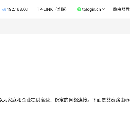
192.168.0.1
TP-LINK（普联）
tplogin.cn
路由器百
)
以为家庭和企业提供高速、稳定的网络连接。下面是艾泰路由器5