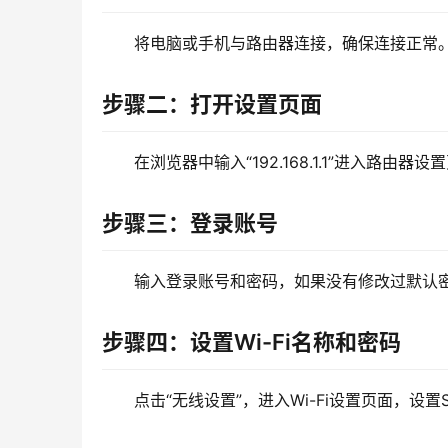
将电脑或手机与路由器连接，确保连接正常
步骤二：打开设置页面
在浏览器中输入“192.168.1.1”进入路由器设
步骤三：登录账号
输入登录账号和密码，如果没有修改过默认密码
步骤四：设置Wi-Fi名称和密码
点击“无线设置”，进入Wi-Fi设置页面，设置