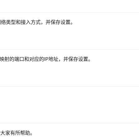
置网络类型和接入方式，并保存设置。
要映射的端口和对应的IP地址，并保存设置。
对大家有所帮助。