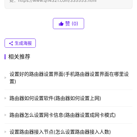
处：https://www.qh4321.com/335553.html
普
联
）
赞
(0)
生成海报
t
p
相关推荐
l
o
设置好的路由器设置界面(手机路由器设置界面在哪里设
g
置)
i
n
.
路由器如何设置软件(路由器如何设置上网)
c
n
路由器怎么设置网卡信息(路由器设置成网卡模式)
路
设置路由器接入节点(怎么设置路由器接入人数)
由