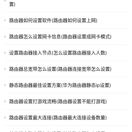
置)
t
在选择完科学上网方式后，需要设置相应的参数，如服
p
务器地址、端口号、加密方式等。这些参数一般由科学上网
l
路由器如何设置软件(路由器如何设置上网)
服务提供商提供，根据其提供的信息进行填写即可。
o
g
路由器怎么设置网卡信息(路由器设置成网卡模式)
步骤五：保存设置
i
n
设置路由器接入节点(怎么设置路由器接入人数)
.
设置完成后，点击“保存”按钮，使设置生效。此时，已
c
经成功开启路由器科学智能上网设置，即可更加畅快地上网
路由器总宽带怎么设置(路由器连接宽带怎么设置)
n
了。
静态路由器最佳设置方案(华为路由器静态ip设置)
路
由
本文来自投稿，不代表路由百科立场，如若转载，请注明出
器
路由器设置打游戏流畅(路由器设置不能打游戏)
处：https://www.qh4321.com/335435.html
百
科
路由器设置最大连接(路由器最大连接设备数量)