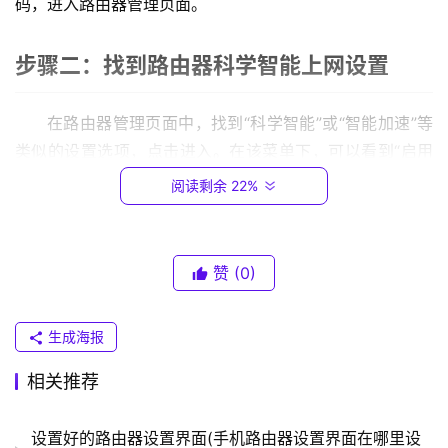
码，进入路由器管理页面。
.
0
步骤二：找到路由器科学智能上网设置
.
1
在路由器管理页面中，找到“科学智能”或“智能加速”等
T
类似的设置选项，点击进入。在该菜单下，可以看到“启用
P
科学智能上网”或“启用智能加速”等选项，勾选即可开启。
阅读剩余 22%
-
L
步骤三：选择科学上网方式
I
N
赞
(0)
K
开启科学智能上网后，需要选择科学上网方式。当前比
（
较常用的科学上网方式有VPN，SSR，V2Ray等，根据自己
生成海报
普
的需要选择即可。
联
相关推荐
）
步骤四：设置科学上网参数
设置好的路由器设置界面(手机路由器设置界面在哪里设