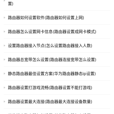
置)
t
步骤二：选择无线设置
p
l
路由器如何设置软件(路由器如何设置上网)
在路由器设置界面中找到“无线设置”选项，点击进入无
o
线设置页面。
g
路由器怎么设置网卡信息(路由器设置成网卡模式)
i
步骤三：选择无线桥接
n
在无线设置页面中找到“无线模式”选项，选择“无线桥
设置路由器接入节点(怎么设置路由器接入人数)
.
接”模式，然后保存设置。
c
路由器总宽带怎么设置(路由器连接宽带怎么设置)
n
步骤四：设置主机状态
在无线桥接模式下，路由器默认为主机状态。如果需要
静态路由器最佳设置方案(华为路由器静态ip设置)
路
进一步设置，可以在该页面中进行无线信号名称、无线加密
由
方式和密码等设置。
器
路由器设置打游戏流畅(路由器设置不能打游戏)
百
步骤五：保存设置并退出
科
路由器设置最大连接(路由器最大连接设备数量)
在设置完成后，点击保存按钮，保存设置并退出无线设
置界面。