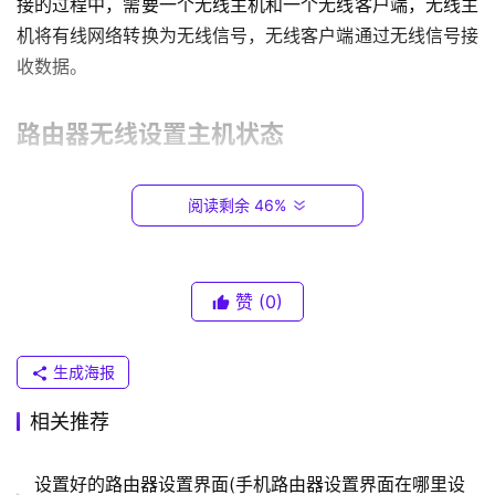
接的过程中，需要一个无线主机和一个无线客户端，无线主
.
机将有线网络转换为无线信号，无线客户端通过无线信号接
0
收数据。
.
1
路由器无线设置主机状态
T
P
路由器无线设置主机状态是指将无线路由器配置为主机
阅读剩余 46%
-
状态，也就是将路由器作为无线主机，将有线网络转换为无
L
线信号，然后通过其他设备连接无线信号来进行网络访问。
I
N
赞
(0)
在进行路由器无线设置主机状态之前，需要先了解自己
K
的无线路由器型号和设备配置。一般情况下，无线路由器的
（
生成海报
设置界面可以通过输入路由器IP地址进入。
普
联
相关推荐
步骤一：进入无线路由器设置
）
打开浏览器，在地址栏中输入自己的路由器IP地址。输
设置好的路由器设置界面(手机路由器设置界面在哪里设
入正确的账号和密码，进入路由器设置界面。