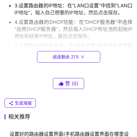
3.设置路由器的IP地址：在“LAN口设置”中找到“LAN口
.
IP地址”，输入自己想要的IP地址，然后点击保存。
0
.
4.设置路由器的DHCP功能：在“DHCP服务器”中选择
1
“启用DHCP服务器”，然后输入DHCP地址池的起始IP
地址和结束IP地址，最后点击保存。
5.设置路由器的安全性：在“安全设置”中选择自己想要
T
的安全级别，然后点击保存。
P
阅读剩余 21%
-
L
步骤三：重启路由器
I
N
赞
(0)
完成以上设置后，点击“系统工具”中的“重启路由器”按
K
钮，等待路由器重启完成。
（
生成海报
普
到这里，水星mw325r路由器的设置就完成了。我们可
联
相关推荐
）
以通过无线方式或网线方式连接到路由器的无线网络，享受
无线上网的乐趣。
设置好的路由器设置界面(手机路由器设置界面在哪里设