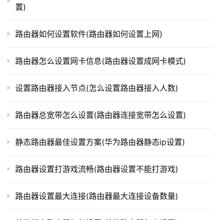
置)
t
p
本文来自投稿，不代表路由百科立场，如若转载，请注明出
l
路由器如何设置软件(路由器如何设置上网)
处：https://www.qh4321.com/335387.html
o
g
路由器怎么设置网卡信息(路由器设置成网卡模式)
i
n
设置路由器接入节点(怎么设置路由器接入人数)
.
c
路由器总宽带怎么设置(路由器连接宽带怎么设置)
n
静态路由器最佳设置方案(华为路由器静态ip设置)
路
由
器
路由器设置打游戏流畅(路由器设置不能打游戏)
百
科
路由器设置最大连接(路由器最大连接设备数量)