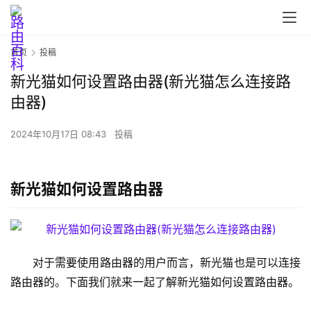
首页
投稿
新光猫如何设置路由器(新光猫怎么连接路
由器)
2024年10月17日 08:43
投稿
首
新光猫如何设置路由器
页
路
对于需要使用路由器的用户而言，新光猫也是可以连接
由
路由器的。下面我们就来一起了解新光猫如何设置路由器。
器
设