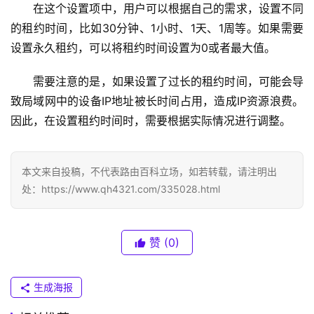
6
在这个设置项中，用户可以根据自己的需求，设置不同
8
的租约时间，比如30分钟、1小时、1天、1周等。如果需要
.
设置永久租约，可以将租约时间设置为0或者最大值。
0
.
需要注意的是，如果设置了过长的租约时间，可能会导
1
致局域网中的设备IP地址被长时间占用，造成IP资源浪费。
因此，在设置租约时间时，需要根据实际情况进行调整。
T
P
-
本文来自投稿，不代表路由百科立场，如若转载，请注明出
L
处：https://www.qh4321.com/335028.html
I
N
K
赞
(0)
（
普
联
生成海报
）