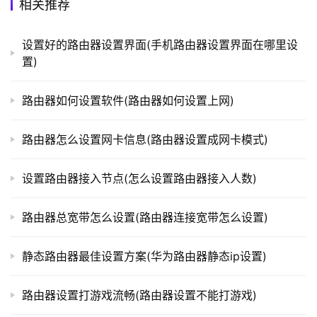
相关推荐
t
设置好的路由器设置界面(手机路由器设置界面在哪里设
p
置)
l
o
路由器如何设置软件(路由器如何设置上网)
g
i
路由器怎么设置网卡信息(路由器设置成网卡模式)
n
.
c
设置路由器接入节点(怎么设置路由器接入人数)
n
路由器总宽带怎么设置(路由器连接宽带怎么设置)
路
由
静态路由器最佳设置方案(华为路由器静态ip设置)
器
百
路由器设置打游戏流畅(路由器设置不能打游戏)
科