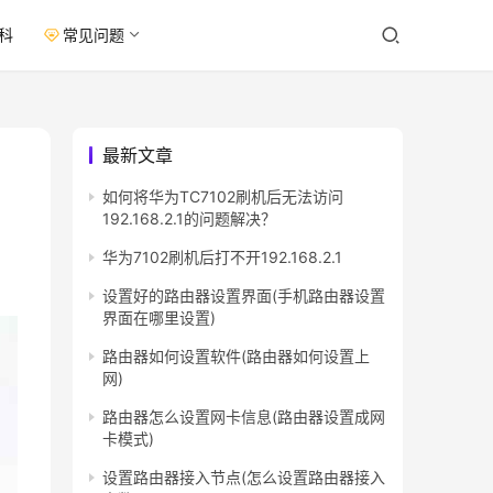
科
常见问题
最新文章
如何将华为TC7102刷机后无法访问
192.168.2.1的问题解决？
华为7102刷机后打不开192.168.2.1
设置好的路由器设置界面(手机路由器设置
界面在哪里设置)
路由器如何设置软件(路由器如何设置上
网)
路由器怎么设置网卡信息(路由器设置成网
卡模式)
设置路由器接入节点(怎么设置路由器接入