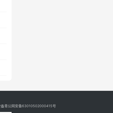
青公网安备63010502000415号