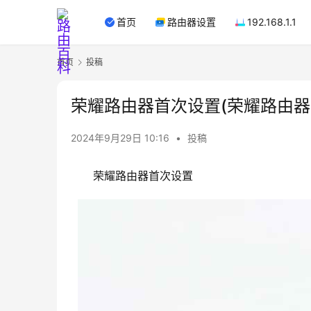
首页
路由器设置
192.168.1.1
首页
投稿
荣耀路由器首次设置(荣耀路由器2
2024年9月29日 10:16
•
投稿
荣耀路由器首次设置