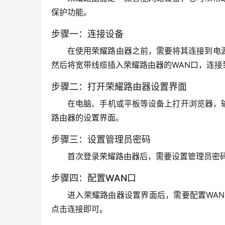
保护功能。
步骤一：连接设备
在使用荣耀路由器之前，需要将其连接到电
然后将宽带线缆插入荣耀路由器的WAN口，连接
步骤二：打开荣耀路由器设置界面
在电脑、手机或平板等设备上打开浏览器，输入荣
路由器的设置界面。
步骤三：设置管理员密码
首次登录荣耀路由器后，需要设置管理员密
步骤四：配置WAN口
进入荣耀路由器设置界面后，需要配置WAN
点击连接即可。