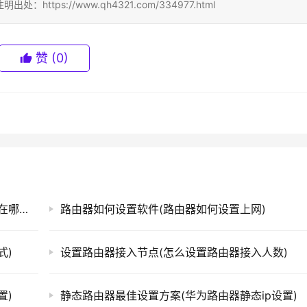
ps://www.qh4321.com/334977.html
赞
(0)
设置好的路由器设置界面(手机路由器设置界面在哪里设置)
路由器如何设置软件(路由器如何设置上网)
式)
设置路由器接入节点(怎么设置路由器接入人数)
置)
静态路由器最佳设置方案(华为路由器静态ip设置)