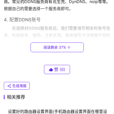
商。常见的DDNS服务商有花生壳、DynDNS、noip等等。
.
根据自己的需要选择一个服务商即可。
0
.
4. 配置DDNS账号
1
在选择好DDNS服务商后，我们需要填写相关的账号信
息，包括账号、密码、主机名等。具体填写方法根据不同的
T
服务商而异。在填写完成后，保存配置即可。
P
阅读剩余 37%
-
除了设置DDNS外，如果我们需要将家里的网络服务暴
L
露到公网中，还需要进行端口映射的设置。下面介绍如何在
I
N
光猫路由器上设置端口映射。
赞
(0)
K
1. 登录光猫路由器
（
生成海报
普
同样，我们需要登录光猫路由器的管理界面。
联
相关推荐
）
2. 打开端口映射设置界面
在光猫路由器的管理界面中，找到端口映射设置界面。
设置好的路由器设置界面(手机路由器设置界面在哪里设