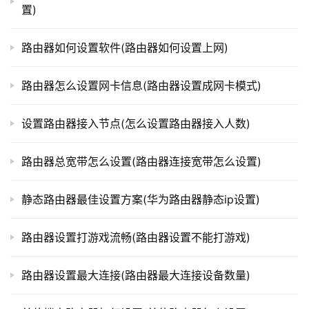
一般在“高级设置”或者“网络设置”中可以找到。具体位置因
置)
t
品牌型号而异。
p
l
路由器如何设置软件(路由器如何设置上网)
3. 添加端口映射规则
o
在端口映射设置界面中，我们需要添加端口映射规则。
g
路由器怎么设置网卡信息(路由器设置成网卡模式)
具体方法是填写本地IP地址、本地端口、公网端口等信息，
i
n
然后保存即可。
设置路由器接入节点(怎么设置路由器接入人数)
.
c
通过以上步骤，我们就可以成功地实现DDNS和端口映
路由器总宽带怎么设置(路由器连接宽带怎么设置)
n
射的设置了。有了这两个设置，我们就可以方便地在外部访
问家里的网络服务了。
静态路由器最佳设置方案(华为路由器静态ip设置)
路
由
器
本文来自投稿，不代表路由百科立场，如若转载，请注明出
路由器设置打游戏流畅(路由器设置不能打游戏)
百
处：https://www.qh4321.com/334946.html
科
路由器设置最大连接(路由器最大连接设备数量)