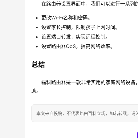
在路由器设置界面中，我们可以进行一系列
更改Wi-Fi名称和密码。
设置家长控制，限制孩子上网时间。
设置端口转发，实现远程控制。
设置路由器QoS，提高网络效率。
总结
磊科路由器是一款非常实用的家庭网络设备
助。
本文来自投稿，不代表路由百科立场，如若转载，请注明出处：htt