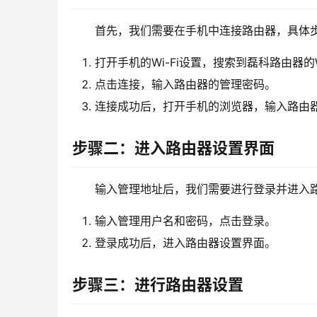
首先，我们需要在手机中连接路由器，具体
打开手机的Wi-Fi设置，搜索到磊科路由器的W
点击连接，输入路由器的管理密码。
连接成功后，打开手机的浏览器，输入路由
步骤二：进入路由器设置界面
输入管理地址后，我们需要进行登录并进入
输入管理用户名和密码，点击登录。
登录成功后，进入路由器设置界面。
步骤三：进行路由器设置