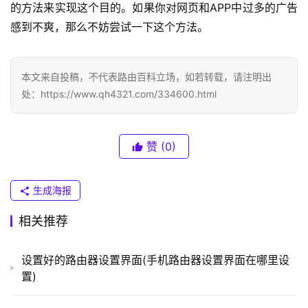
的方法来实现这个目的。如果你对网页和APP中过多的广告
N
感到不爽，那么不妨尝试一下这个方法。
K
（
普
联
本文来自投稿，不代表路由百科立场，如若转载，请注明出
）
处：https://www.qh4321.com/334600.html
赞
(0)
t
p
l
生成海报
o
g
相关推荐
i
n
设置好的路由器设置界面(手机路由器设置界面在哪里设
.
置)
c
n