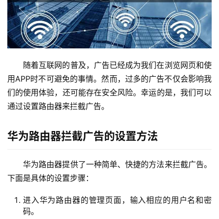
路
由
器
设
置
随着互联网的普及，广告已经成为我们在浏览网页和使
用APP时不可避免的事情。然而，过多的广告不仅会影响我
1
们的使用体验，还可能存在安全风险。幸运的是，我们可以
9
通过设置路由器来拦截广告。
2
.
1
华为路由器拦截广告的设置方法
6
8
华为路由器提供了一种简单、快捷的方法来拦截广告。
.
下面是具体的设置步骤：
1
.
进入华为路由器的管理页面，输入相应的用户名和密
1
码。