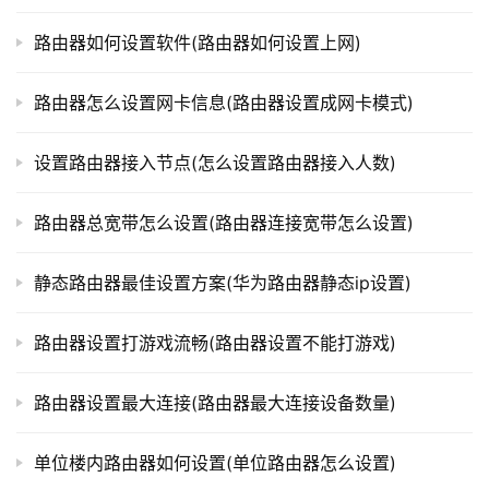
t
p
路由器如何设置软件(路由器如何设置上网)
l
本文来自投稿，不代表路由百科立场，如若转载，请注明出
o
处：https://www.qh4321.com/334450.html
路由器怎么设置网卡信息(路由器设置成网卡模式)
g
i
设置路由器接入节点(怎么设置路由器接入人数)
n
.
c
路由器总宽带怎么设置(路由器连接宽带怎么设置)
n
静态路由器最佳设置方案(华为路由器静态ip设置)
路
由
路由器设置打游戏流畅(路由器设置不能打游戏)
器
百
路由器设置最大连接(路由器最大连接设备数量)
科
单位楼内路由器如何设置(单位路由器怎么设置)