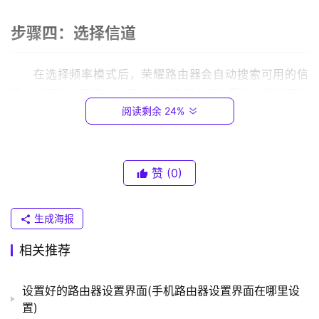
.
0
步骤四：选择信道
.
1
在选择频率模式后，荣耀路由器会自动搜索可用的信
道，并显示在界面中。用户可以根据自己的需求选择不同的
T
阅读剩余 24%
P
信道，以保证无线网络的稳定性。
-
L
步骤五：保存设置
I
赞
(0)
N
K
设置完成后，用户需要点击“保存”按钮将设置保存。之
（
后，荣耀路由器将会重新启动以应用新的设置。
生成海报
普
联
相关推荐
通过以上步骤，用户就可以轻松地设置荣耀路由器的频
）
率。请注意，不同的频率模式和信道设置会对无线网络速度
设置好的路由器设置界面(手机路由器设置界面在哪里设
和稳定性产生影响，用户需要根据自己的需求和环境选择合
置)
适的设置。