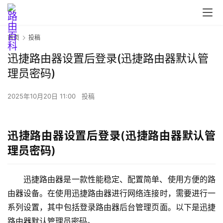
首页
投稿
迅捷路由器设置后登录(迅捷路由器默认管
首
页
理员密码)
2025年10月20日 11:00
投稿
路
由
器
迅捷路由器设置后登录(迅捷路由器默认管
设
理员密码)
置
迅捷路由器是一款性能稳定、配置简单、使用方便的路
由器设备。在使用迅捷路由器进行网络连接时，需要进行一
1
系列设置，其中包括登录路由器后台管理页面。以下是迅捷
9
2
路由器默认管理员密码。