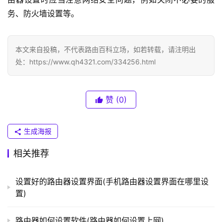
0
务、防火墙设置等。
.
1
本文来自投稿，不代表路由百科立场，如若转载，请注明出
T
处：https://www.qh4321.com/334256.html
P
-
L
赞
(0)
I
N
K
生成海报
（
普
相关推荐
联
）
设置好的路由器设置界面(手机路由器设置界面在哪里设
置)
t
路由器如何设置软件(路由器如何设置上网)