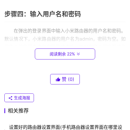
.
步骤四：输入用户名和密码
0
.
1
在弹出的登录界面中输入小米路由器的用户名和密码。
默认情况下，小米路由器的用户名为admin，密码为空。如
T
果路由器的用户名和密码已被修改，可以在路由器背面或使
P
阅读剩余 22%
用小米路由器APP查看。
-
L
I
步骤五：进入设置界面
N
赞
(0)
K
输入正确的用户名和密码后，即可进入小米路由器的设
（
置界面。在界面中可以进行路由器的各种设置，包括WiFi密
生成海报
普
码、DHCP、端口转发等等。记得设置完毕后保存设置。
联
相关推荐
）
以上就是进入小米路由器设置界面的详细步骤。希望对
设置好的路由器设置界面(手机路由器设置界面在哪里设
大家有所帮助！