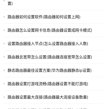
置)
t
p
本文来自投稿，不代表路由百科立场，如若转载，请注明出
l
路由器如何设置软件(路由器如何设置上网)
处：https://www.qh4321.com/334072.html
o
g
路由器怎么设置网卡信息(路由器设置成网卡模式)
i
n
设置路由器接入节点(怎么设置路由器接入人数)
.
c
路由器总宽带怎么设置(路由器连接宽带怎么设置)
n
静态路由器最佳设置方案(华为路由器静态ip设置)
路
由
器
路由器设置打游戏流畅(路由器设置不能打游戏)
百
科
路由器设置最大连接(路由器最大连接设备数量)