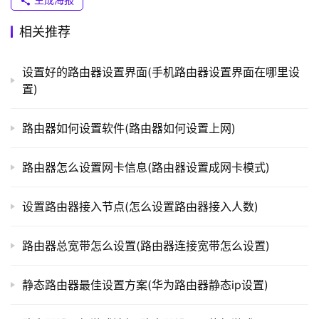
相关推荐
t
p
设置好的路由器设置界面(手机路由器设置界面在哪里设
l
置)
o
g
路由器如何设置软件(路由器如何设置上网)
i
n
路由器怎么设置网卡信息(路由器设置成网卡模式)
.
c
设置路由器接入节点(怎么设置路由器接入人数)
n
路由器总宽带怎么设置(路由器连接宽带怎么设置)
路
由
器
静态路由器最佳设置方案(华为路由器静态ip设置)
百
科