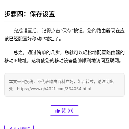
1
6
步骤四：保存设置
8
.
0
完成设置后，记得点击“保存”按钮。您的路由器现在应
.
该已经配置好移动IP地址了。
1
总之，通过简单的几步，您就可以轻松地配置路由器的
T
移动IP地址。这将使您的移动设备能够顺利地访问互联网。
P
-
L
本文来自投稿，不代表路由百科立场，如若转载，请注明出
I
处：https://www.qh4321.com/334054.html
N
K
（
赞
(0)
普
联
）
生成海报