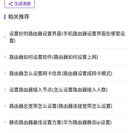
）
生成海报
相关推荐
t
p
设置好的路由器设置界面(手机路由器设置界面在哪里设
l
置)
o
g
路由器如何设置软件(路由器如何设置上网)
i
n
路由器怎么设置网卡信息(路由器设置成网卡模式)
.
c
n
设置路由器接入节点(怎么设置路由器接入人数)
路
路由器总宽带怎么设置(路由器连接宽带怎么设置)
由
器
静态路由器最佳设置方案(华为路由器静态ip设置)
百