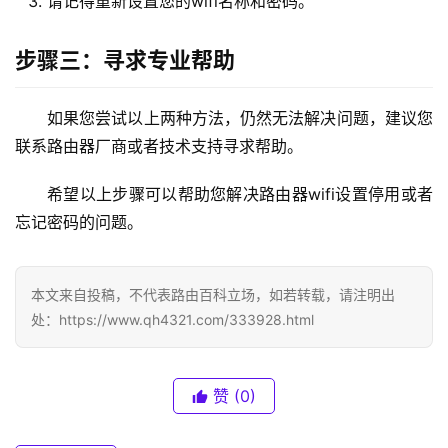
请记得重新设置您的wifi名称和密码。
1
6
步骤三：寻求专业帮助
8
.
0
如果您尝试以上两种方法，仍然无法解决问题，建议您
.
联系路由器厂商或者技术支持寻求帮助。
1
希望以上步骤可以帮助您解决路由器wifi设置停用或者
T
忘记密码的问题。
P
-
L
本文来自投稿，不代表路由百科立场，如若转载，请注明出
I
处：https://www.qh4321.com/333928.html
N
K
（
赞
(0)
普
联