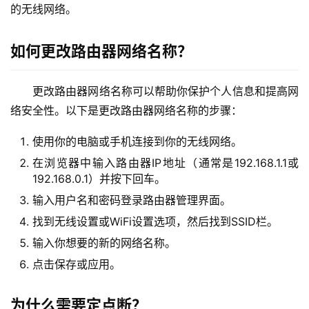
9
的无线网络。
2
.
如何更改路由器网络名称？
1
6
8
更改路由器网络名称可以帮助你保护个人信息和提高网
.
络安全性。以下是更改路由器网络名称的步骤：
1
.
使用你的电脑或手机连接到你的无线网络。
1
在浏览器中输入路由器IP地址（通常是192.168.1.1或
192.168.0.1）并按下回车。
输入用户名和密码登录路由器管理界面。
1
找到无线设置或WiFi设置选项，然后找到SSID栏。
9
2
输入你想要的新的网络名称。
.
点击保存或应用。
1
6
为什么需要定点断？
8