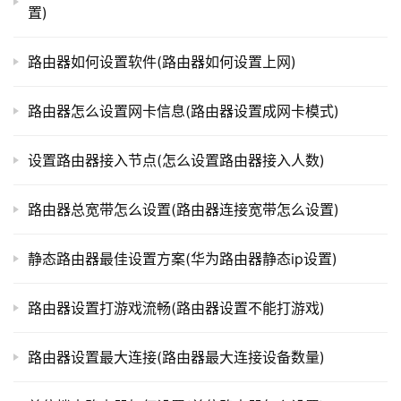
置)
t
保存设置并重启路由器。
p
l
路由器如何设置软件(路由器如何设置上网)
通过更改路由器网络名称并进行定点断，你可以更好地
o
保护你的网络和设备。记得定期更改路由器密码和更新路由
g
路由器怎么设置网卡信息(路由器设置成网卡模式)
器固件，以保持网络安全性。
i
n
设置路由器接入节点(怎么设置路由器接入人数)
.
本文来自投稿，不代表路由百科立场，如若转载，请注明出
c
处：https://www.qh4321.com/333642.html
路由器总宽带怎么设置(路由器连接宽带怎么设置)
n
静态路由器最佳设置方案(华为路由器静态ip设置)
路
由
器
路由器设置打游戏流畅(路由器设置不能打游戏)
百
科
路由器设置最大连接(路由器最大连接设备数量)