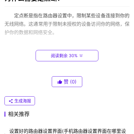
.
0
定点断是指在路由器设置中，限制某些设备连接到你的
.
无线网络。这通常用于限制未授权的设备访问你的网络，保
1
护你的数据和网络安全。
T
如何进行定点断？
P
阅读剩余 30%
-
L
以下是如何进行定点断的步骤：
I
N
使用你的电脑或手机连接到你的无线网络。
赞
(0)
K
在浏览器中输入路由器IP地址（通常是192.168.1.1或
（
192.168.0.1）并按下回车。
生成海报
普
输入用户名和密码登录路由器管理界面。
联
相关推荐
找到无线设置或WiFi设置选项，然后找到MAC地址过
）
滤或设备限制。
设置好的路由器设置界面(手机路由器设置界面在哪里设
输入你想要阻止连接到你的网络的设备的MAC地址。