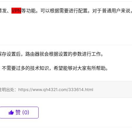
转发、
VPN
等功能。可以根据需要进行配置。对于普通用户来说
保存设置后，路由器就会根据设置的参数进行工作。
，不需要过多的技术知识，希望能够对大家有所帮助。
ps://www.qh4321.com/333614.html
赞
(0)