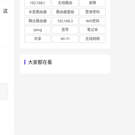
192.168.1.
无线路由
故障
，这
水星路由器
路由器基础
登录密码
腾达路由器
192.168.2
Wifi密码
tplog
宽带
笔记本
共享
Wi-Fi
无线网络
大家都在看