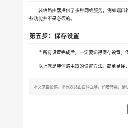
裴信路由器提供了多种网络服务，例如端口
些功能并不是必须的。
第五步：保存设置
当所有设置完成后，一定要记得保存设置。
以上就是裴信路由器的设置方法。简单易懂
本文来自投稿，不代表路由百科立场，如若转载，请注明出处：htt