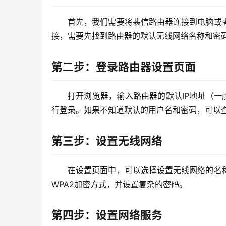
首先，我们需要将裴信路由器连接到电脑或
接，需要先找到路由器的默认无线网络名称和密
第二步：登录路由器设置页面
打开浏览器，输入路由器的默认IP地址（一般是19
行登录。如果不知道默认的用户名和密码，可以
第三步：设置无线网络
在设置页面中，可以选择设置无线网络的名
WPA2加密方式，并设置复杂的密码。
第四步：设置网络服务