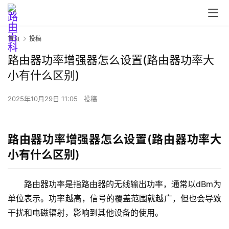
首
页
首页
投稿
路由器功率增强器怎么设置(路由器功率大
小有什么区别)
路
由
2025年10月29日 11:05
投稿
器
设
置
路由器功率增强器怎么设置(路由器功率大
小有什么区别)
1
9
路由器功率是指路由器的无线输出功率，通常以dBm为
2
单位表示。功率越高，信号的覆盖范围就越广，但也会导致
.
干扰和电磁辐射，影响到其他设备的使用。
1