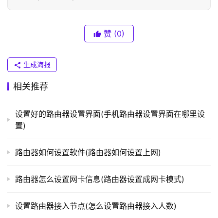
T
赞
(0)
P
-
L
生成海报
I
N
相关推荐
K
（
设置好的路由器设置界面(手机路由器设置界面在哪里设
普
置)
联
）
路由器如何设置软件(路由器如何设置上网)
t
路由器怎么设置网卡信息(路由器设置成网卡模式)
p
l
设置路由器接入节点(怎么设置路由器接入人数)
o