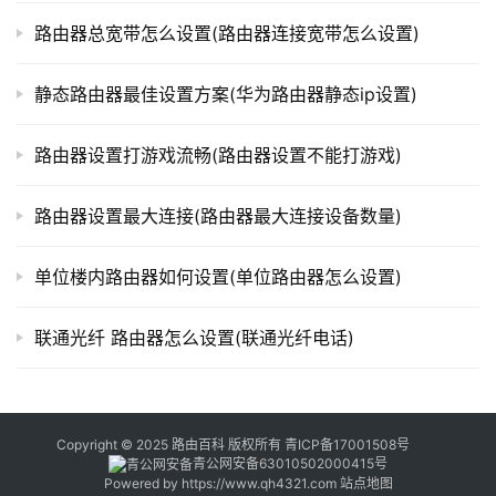
g
路由器总宽带怎么设置(路由器连接宽带怎么设置)
i
n
静态路由器最佳设置方案(华为路由器静态ip设置)
.
c
n
路由器设置打游戏流畅(路由器设置不能打游戏)
路
路由器设置最大连接(路由器最大连接设备数量)
由
器
单位楼内路由器如何设置(单位路由器怎么设置)
百
科
联通光纤 路由器怎么设置(联通光纤电话)
常
见
Copyright © 2025 路由百科 版权所有
青ICP备17001508号
问
青公网安备63010502000415号
题
Powered by
https://www.qh4321.com
站点地图