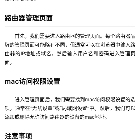
路由器管理页面
1
9
首先，我们需要进入路由器的管理页面。每个路由器品
2
.
牌的管理页面可能略有不同，但通常可以在浏览器中输入路
1
由器的IP地址或域名，然后输入用户名和密码进入管理页
6
面。
8
.
mac访问权限设置
1
.
1
进入管理页面后，我们需要找到mac访问权限设置的选
项。通常在“无线设置”或“局域网设置”中。然后，我们可以
添加或删除允许访问路由器的设备的mac地址。
1
9
注意事项
2