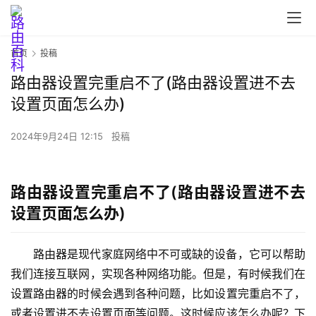
首页
投稿
路由器设置完重启不了(路由器设置进不去
设置页面怎么办)
首
页
2024年9月24日 12:15
投稿
路
路由器设置完重启不了(路由器设置进不去
由
设置页面怎么办)
器
设
置
路由器是现代家庭网络中不可或缺的设备，它可以帮助
我们连接互联网，实现各种网络功能。但是，有时候我们在
设置路由器的时候会遇到各种问题，比如设置完重启不了，
1
或者设置进不去设置页面等问题。这时候应该怎么办呢？下