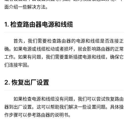
9
面介绍一些解决方法。
2
.
1
1. 检查路由器电源和线缆
6
8
首先，我们需要检查路由器的电源和线缆是否连接正
.
确。如果电源或线缆松动或者损坏，就会影响路由器的正常
1
工作。如果有问题，我们需要重新插拔电源和线缆，确保它
.
1
们连接牢固。
2. 恢复出厂设置
1
9
如果检查电源和线缆没有问题，我们可以尝试恢复路由
2
器到出厂设置。这可以帮助我们解决一些设置问题。具体操
.
1
作步骤可以参考路由器的说明书。
6
8