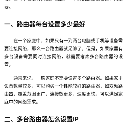
9
要。
2
.
1
一、路由器每台设置多少最好
6
8
在一个家庭中，如果只有一到两台电脑或手机等设备需
.
要连接网络，那么一台路由器就足够了。但是，如果家里有
1
多台设备需要同时连接网络，就需要考虑多台路由器的设
.
1
置。
通常来说，一般家庭不需要设置多个路由器。如果家里
1
设备数量较多，可以购买一个性能较好的路由器，如双频路
9
由器，覆盖范围更广，连接数更多，速度更快，可以满足家
2
庭中的网络需求。
.
1
二、多台路由器怎么设置IP
6
8