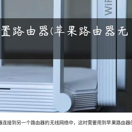
器连接到另一个路由器的无线网络中，这时需要用到苹果路由器