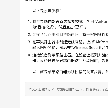
以下是设置步骤：
将苹果路由器设置为桥接模式。打开“AirPor
为“桥接模式”，然后点击“更新”。
连接苹果路由器到主路由器。将一根网线连接
在苹果路由器中创建无线网络。选择“AirPort 实用工
输入网络名称，然后在“Wireless Securit
连接设备到苹果路由器。在设备上找到并连
器，设备通过苹果路由器访问互联网时，数
以上就是苹果路由器无线桥接的设置步骤。
本文来自投稿，不代表路由百科立场，如若转载，请注明出处：htt