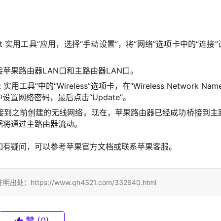
t 实用工具”应用，选择“手动设置”，将“网络”选项卡中的“连接”
苹果路由器LAN口和主路由器LAN口。
具”中的“Wireless”选项卡，在“Wireless Network Nam
y”中设置网络密码，最后点击“Update”。
接到之前创建的无线网络。现在，苹果路由器已经成功桥接到主
据将通过主路由器流动。
如有疑问，可以参考苹果官方文档或联系苹果客服。
ps://www.qh4321.com/332640.html
赞
(0)