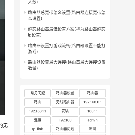
人数)
路由器总宽带怎么设置(路由器连接宽带怎
么设置)
静态路由器最佳设置方案(华为路由器静态
ip设置)
路由器设置打游戏流畅(路由器设置不能打
游戏)
路由器设置最大连接(路由器最大连接设备
数量)
常见问题
路由器设置
路由器
路由
无线路由器
192.168.0.1
192.168.1.1
安装
168.1.1
连接
192.168
admin
的无
tp-link
路由器问题
密码