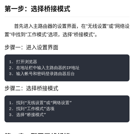
9
第一步：选择桥接模式
2
.
1
首先进入主路由器的设置界面，在“无线设置”或“网络设
6
置”中找到“工作模式”选项，选择“桥接模式”。
8
.
步骤一：进入设置界面
1
.
1. 打开浏览器

1
2. 在地址栏中输入主路由器的IP地址

步骤二：选择桥接模式
1
9
1. 找到“无线设置”或“网络设置”

2
2. 找到“工作模式”选项

.
1
6
8