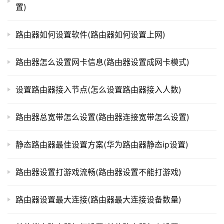
置)
t
1. 找到“无线设置”或“网络设置”

p
2. 找到“无线桥接”选项

l
路由器如何设置软件(路由器如何设置上网)
o
g
路由器怎么设置网卡信息(路由器设置成网卡模式)
以上就是2个路由器无线桥接的设置方法。有了这个设
i
置，无论你在家里哪个角落都可以畅享网络了。
n
设置路由器接入节点(怎么设置路由器接入人数)
.
c
路由器总宽带怎么设置(路由器连接宽带怎么设置)
本文来自投稿，不代表路由百科立场，如若转载，请注明出
n
处：https://www.qh4321.com/332490.html
静态路由器最佳设置方案(华为路由器静态ip设置)
路
由
器
路由器设置打游戏流畅(路由器设置不能打游戏)
百
科
路由器设置最大连接(路由器最大连接设备数量)