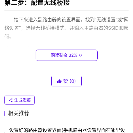
第二步：配置无线桥接
.
0
接下来进入副路由器的设置界面，找到“无线设置”或“网
.
络设置”，选择无线桥接模式，并输入主路由器的SSID和密
1
码。
T
步骤一：进入设置界面
P
阅读剩余 32%
-
1. 打开浏览器

L
2. 在地址栏中输入副路由器的IP地址

I
N
赞
(0)
K
步骤二：选择无线桥接模式
（
生成海报
普
1. 找到“无线设置”或“网络设置”

联
2. 找到“工作模式”选项

相关推荐
）
设置好的路由器设置界面(手机路由器设置界面在哪里设
步骤三：输入主路由器的SSID和密码