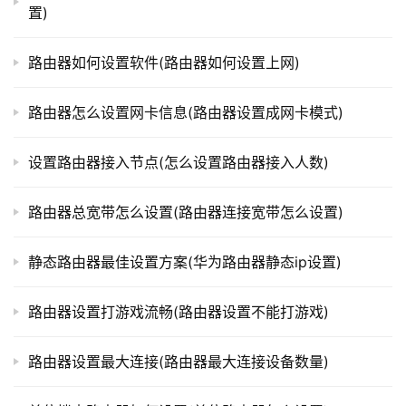
将设置保存到路由器中。完成保存后，路由器就可以上网
置)
t
了。
p
l
路由器如何设置软件(路由器如何设置上网)
如果经过以上步骤，路由器完成设置向导后仍无法上
o
g
网，可能是出现了其他问题，需要进行进一步排查。
路由器怎么设置网卡信息(路由器设置成网卡模式)
i
n
以上就是电信路由器如何设置向导的详细介绍。希望能
设置路由器接入节点(怎么设置路由器接入人数)
.
帮助大家解决路由器设置问题，避免出现不能上网的情况。
c
路由器总宽带怎么设置(路由器连接宽带怎么设置)
n
本文来自投稿，不代表路由百科立场，如若转载，请注明出
静态路由器最佳设置方案(华为路由器静态ip设置)
路
处：https://www.qh4321.com/331770.html
由
器
路由器设置打游戏流畅(路由器设置不能打游戏)
百
科
路由器设置最大连接(路由器最大连接设备数量)