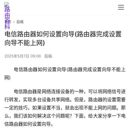
首页
投稿
电信路由器如何设置向导(路由器完成设置
向导不能上网)
首
页
2025年5月7日 09:06
投稿
电信路由器如何设置向导(路由器完成设置向导不能上
路
网)
由
器
电信路由器是网络连接设备的一种，可以将网络信号进
设
行转发，实现多台设备共享网络。但是，路由器的设置需要
置
一定的技巧，如果设置不当，就会出现不能上网的问题。那
么，我们该如何解决这个问题呢？下面，给大家分享一下电
信路由器如何设置向导。
1